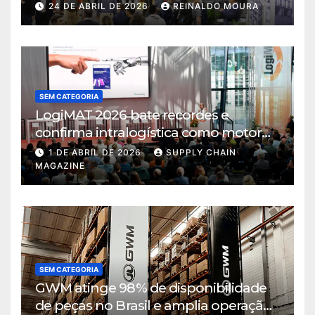
intralogística
24 DE ABRIL DE 2026
REINALDO MOURA
SEM CATEGORIA
LogiMAT 2026 bate recordes e
confirma intralogística como motor
de decisão em tempos de incerteza
1 DE ABRIL DE 2026
SUPPLY CHAIN
MAGAZINE
SEM CATEGORIA
GWM atinge 98% de disponibilidade
de peças no Brasil e amplia operação