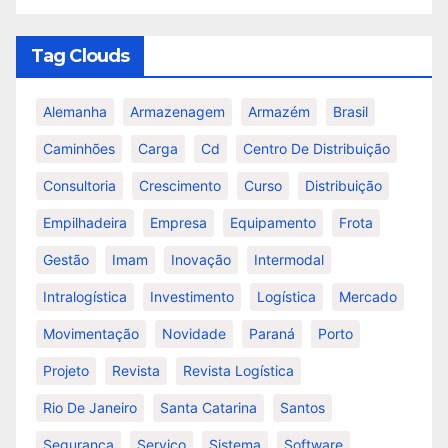
Tag Clouds
Alemanha
Armazenagem
Armazém
Brasil
Caminhões
Carga
Cd
Centro De Distribuição
Consultoria
Crescimento
Curso
Distribuição
Empilhadeira
Empresa
Equipamento
Frota
Gestão
Imam
Inovação
Intermodal
Intralogística
Investimento
Logística
Mercado
Movimentação
Novidade
Paraná
Porto
Projeto
Revista
Revista Logística
Rio De Janeiro
Santa Catarina
Santos
Segurança
Serviço
Sistema
Software