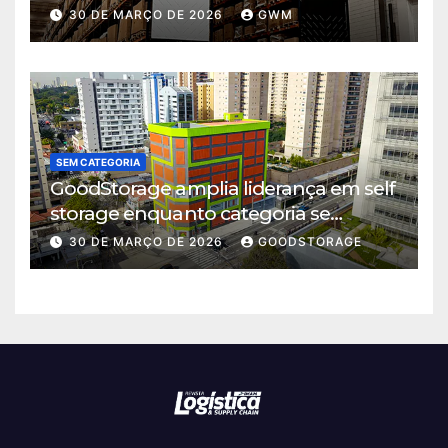
logística em Cajamar
30 DE MARÇO DE 2026
GWM
SEM CATEGORIA
GoodStorage amplia liderança em self
storage enquanto categoria se
consolida em São Paulo
30 DE MARÇO DE 2026
GOODSTORAGE