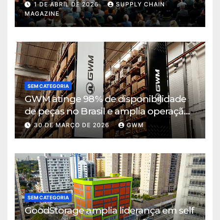
de decisão em tempos de incerteza
1 DE ABRIL DE 2026
SUPPLY CHAIN
MAGAZINE
SEM CATEGORIA
GWM atinge 98% de disponibilidade
de peças no Brasil e amplia operação
logística em Cajamar
30 DE MARÇO DE 2026
GWM
SEM CATEGORIA
GoodStorage amplia liderança em self