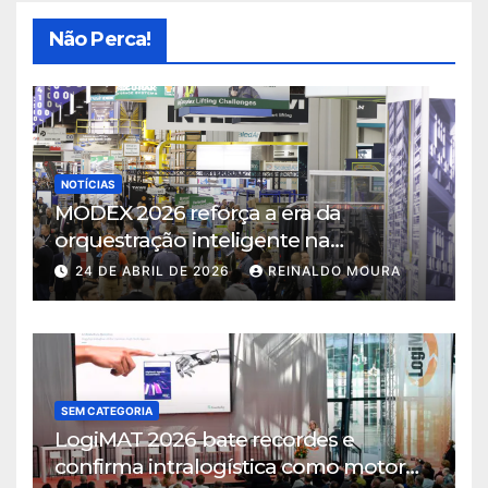
Não Perca!
NOTÍCIAS
MODEX 2026 reforça a era da
orquestração inteligente na
intralogística
24 DE ABRIL DE 2026
REINALDO MOURA
SEM CATEGORIA
LogiMAT 2026 bate recordes e
confirma intralogística como motor