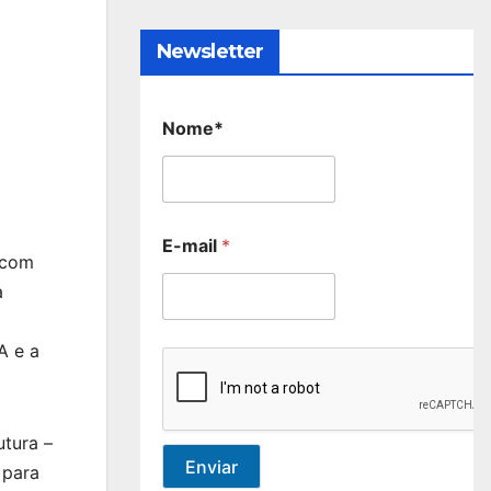
Newsletter
Nome*
E-mail
*
 com
a
A e a
utura –
Enviar
 para