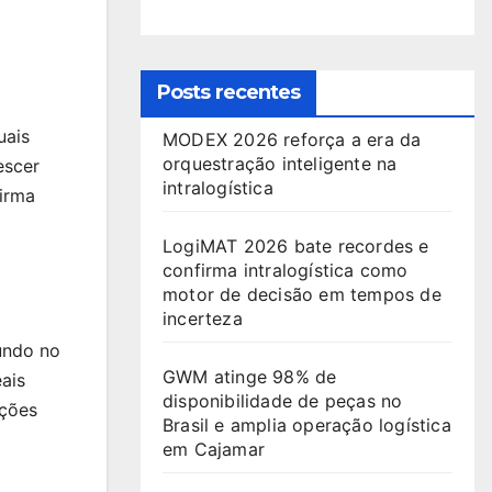
Posts recentes
uais
MODEX 2026 reforça a era da
orquestração inteligente na
escer
intralogística
irma
LogiMAT 2026 bate recordes e
confirma intralogística como
motor de decisão em tempos de
incerteza
undo no
GWM atinge 98% de
ais
disponibilidade de peças no
uções
Brasil e amplia operação logística
em Cajamar