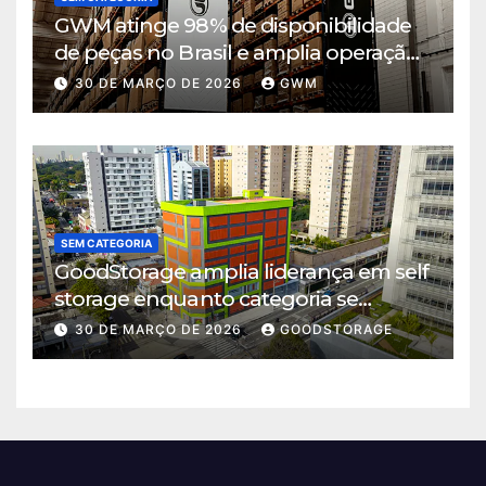
GWM atinge 98% de disponibilidade
de peças no Brasil e amplia operação
logística em Cajamar
30 DE MARÇO DE 2026
GWM
SEM CATEGORIA
GoodStorage amplia liderança em self
storage enquanto categoria se
consolida em São Paulo
30 DE MARÇO DE 2026
GOODSTORAGE