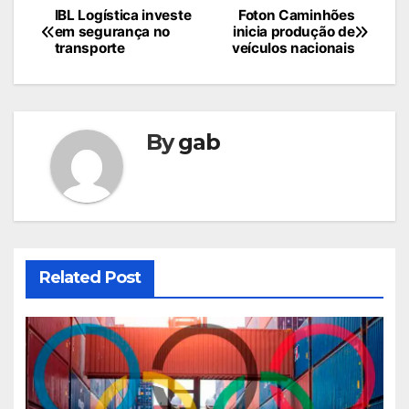
Navegação
IBL Logística investe
Foton Caminhões
em segurança no
inicia produção de
de
transporte
veículos nacionais
Post
By
gab
Related Post