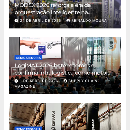
MODEX 2026 reforça a era da
orquestração inteligente na
intralogística
24 DE ABRIL DE 2026
REINALDO MOURA
SEM CATEGORIA
LogiMAT 2026 bate recordes e
confirma intralogística como motor
de decisão em tempos de incerteza
1 DE ABRIL DE 2026
SUPPLY CHAIN
MAGAZINE
SEM CATEGORIA