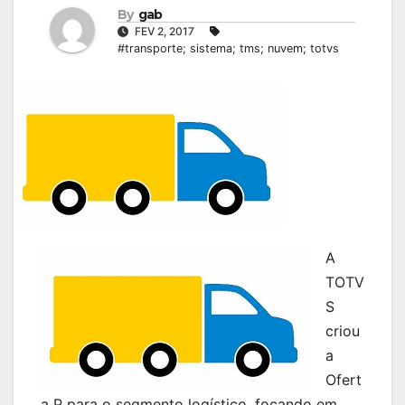
By
gab
FEV 2, 2017
#transporte; sistema; tms; nuvem; totvs
A
TOTV
S
criou
a
Ofert
a P para o segmento logístico, focando em