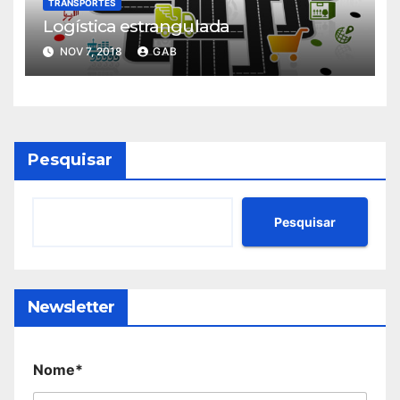
TRANSPORTES
Logística estrangulada
NOV 7, 2018
GAB
Pesquisar
Pesquisar
Newsletter
Nome*