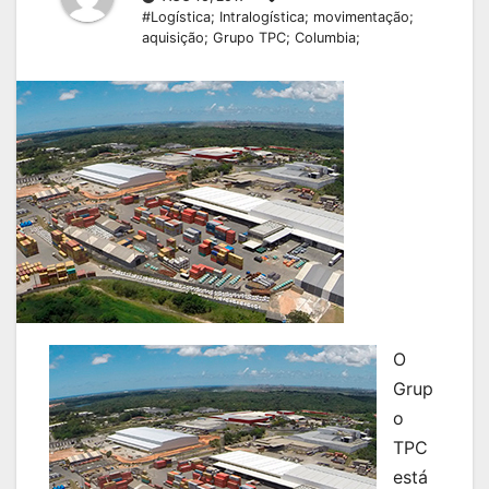
#Logística; Intralogística; movimentação;
aquisição; Grupo TPC; Columbia;
O
Grup
o
TPC
está