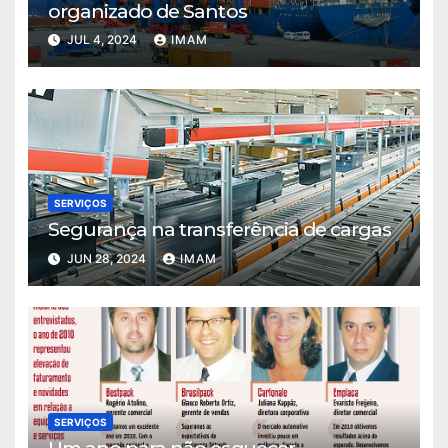
organizado de Santos
JUL 4, 2024
IMAM
SERVIÇOS
Segurança na transferência de cargas
JUN 28, 2024
IMAM
SERVIÇOS
Um ano para não esquecer