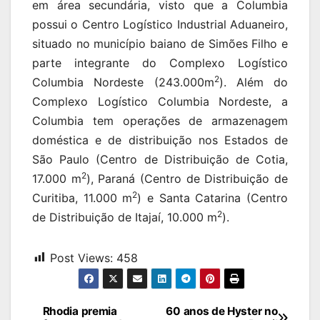
em área secundária, visto que a Columbia
possui o Centro Logístico Industrial Aduaneiro,
situado no município baiano de Simões Filho e
parte integrante do Complexo Logístico
2
Columbia Nordeste (243.000m
). Além do
Complexo Logístico Columbia Nordeste, a
Columbia tem operações de armazenagem
doméstica e de distribuição nos Estados de
São Paulo (Centro de Distribuição de Cotia,
2
17.000 m
), Paraná (Centro de Distribuição de
2
Curitiba, 11.000 m
) e Santa Catarina (Centro
2
de Distribuição de Itajaí, 10.000 m
).
Post Views:
458
Navegação
Rhodia premia
60 anos de Hyster no