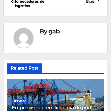
fornecedores de
Brasil
de
logística
Post
By
gab
Related Post
SERVIÇOS
Empresas querem ficar fora do porto