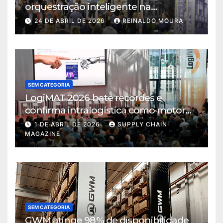
orquestração inteligente na
intralogística
24 DE ABRIL DE 2026
REINALDO MOURA
SEM CATEGORIA
LogiMAT 2026 bate recordes e
confirma intralogística como motor
de decisão em tempos de incerteza
1 DE ABRIL DE 2026
SUPPLY CHAIN
MAGAZINE
SEM CATEGORIA
GWM atinge 98% de disponibilidade