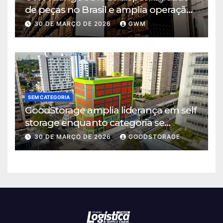
de peças no Brasil e amplia operação
logística em Cajamar
30 DE MARÇO DE 2026
GWM
SEM CATEGORIA
GoodStorage amplia liderança em self
storage enquanto categoria se
consolida em São Paulo
30 DE MARÇO DE 2026
GOODSTORAGE