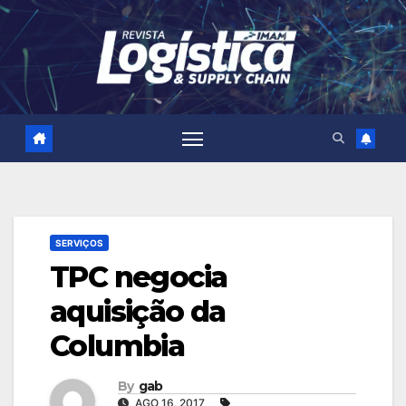
Skip
to
content
SERVIÇOS
TPC negocia
aquisição da
Columbia
By
gab
AGO 16, 2017