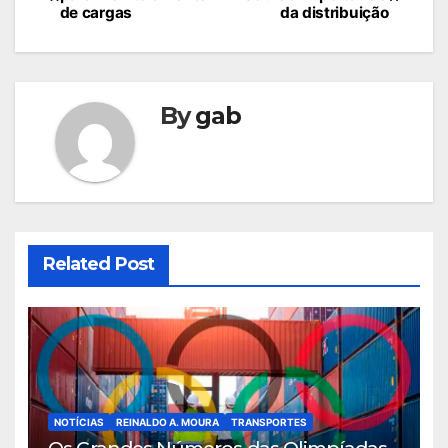
de
de cargas
da distribuição
Post
By
gab
Related Post
NOTÍCIAS
REINALDO A. MOURA
TRANSPORTES
Os Grandes Números das Olimpíadas