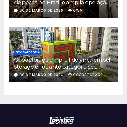
de peças no Brasil e amplia operação
logística em Cajamar
30 DE MARÇO DE 2026
GWM
SEM CATEGORIA
GoodStorage amplia liderança em self
storage enquanto categoria se
consolida em São Paulo
30 DE MARÇO DE 2026
GOODSTORAGE