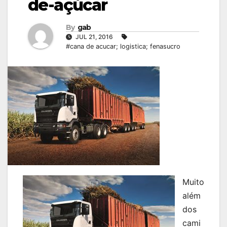
de-açúcar
By
gab
JUL 21, 2016
#cana de acucar; logistica; fenasucro
Muito
além
dos
cami