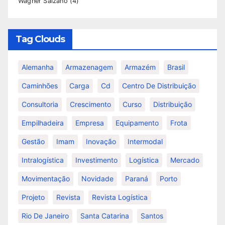
Wagner Salzano
(4)
Tag Clouds
Alemanha
Armazenagem
Armazém
Brasil
Caminhões
Carga
Cd
Centro De Distribuição
Consultoria
Crescimento
Curso
Distribuição
Empilhadeira
Empresa
Equipamento
Frota
Gestão
Imam
Inovação
Intermodal
Intralogística
Investimento
Logística
Mercado
Movimentação
Novidade
Paraná
Porto
Projeto
Revista
Revista Logística
Rio De Janeiro
Santa Catarina
Santos