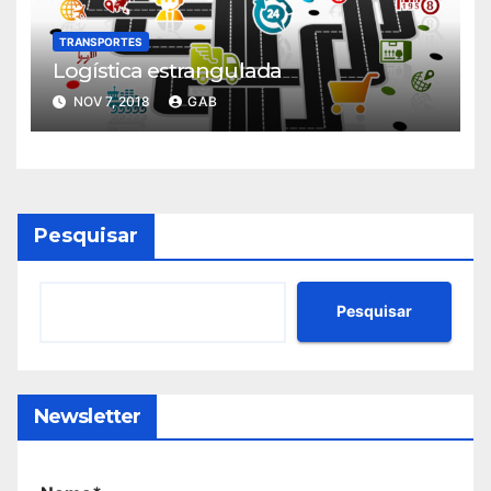
TRANSPORTES
Logística estrangulada
NOV 7, 2018
GAB
Pesquisar
Pesquisar
Newsletter