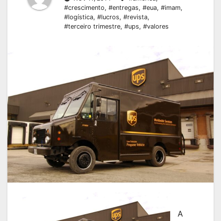
#crescimento
,
#entregas
,
#eua
,
#imam
,
#logística
,
#lucros
,
#revista
,
#terceiro trimestre
,
#ups
,
#valores
A