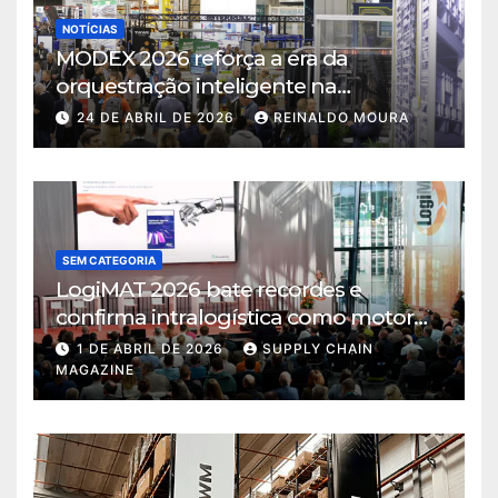
NOTÍCIAS
MODEX 2026 reforça a era da
orquestração inteligente na
intralogística
24 DE ABRIL DE 2026
REINALDO MOURA
SEM CATEGORIA
LogiMAT 2026 bate recordes e
confirma intralogística como motor
de decisão em tempos de incerteza
1 DE ABRIL DE 2026
SUPPLY CHAIN
MAGAZINE