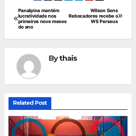
Navegação
Panalpina mantém
Wilson Sons
lucratividade nos
Rebocadores recebe o
de
primeiros nove meses
WS Perseus
do ano
Post
By
thais
Related Post