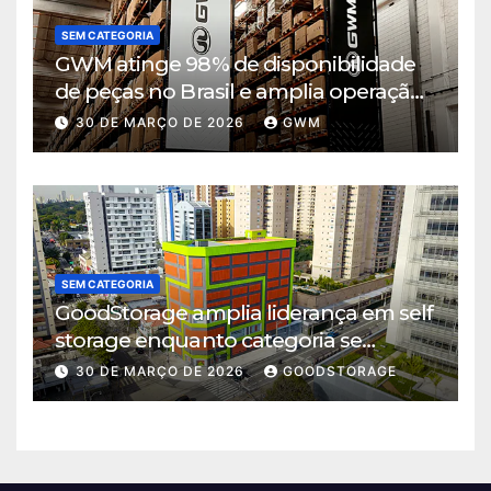
SEM CATEGORIA
GWM atinge 98% de disponibilidade
de peças no Brasil e amplia operação
logística em Cajamar
30 DE MARÇO DE 2026
GWM
SEM CATEGORIA
GoodStorage amplia liderança em self
storage enquanto categoria se
consolida em São Paulo
30 DE MARÇO DE 2026
GOODSTORAGE