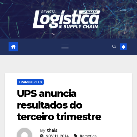
Skip
to
content
TRANSPORTES
UPS anuncia
resultados do
terceiro trimestre
By
thais
NOV 11, 2014
#america
,