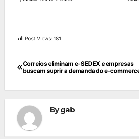
Post Views:
181
Navegação
Correios eliminam e-SEDEX e empresas
buscam suprir a demanda do e-commerc
de
Post
By
gab