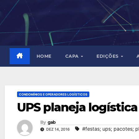
Skip
to
content
HOME
CAPA
EDIÇÕES
CONDOMÍNIOS E OPERADORES LOGÍSTICOS
UPS planeja logística
By
gab
#festas; ups; pacotes; p
DEZ 14, 2016