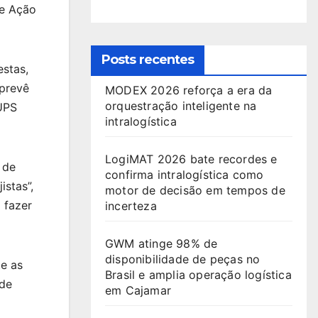
de Ação
Posts recentes
stas,
 prevê
MODEX 2026 reforça a era da
orquestração inteligente na
 UPS
intralogística
LogiMAT 2026 bate recordes e
 de
confirma intralogística como
stas”,
motor de decisão em tempos de
 fazer
incerteza
GWM atinge 98% de
disponibilidade de peças no
e as
Brasil e amplia operação logística
 de
em Cajamar