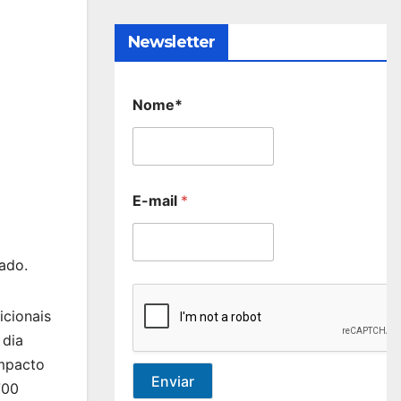
Newsletter
Nome*
E-mail
*
ado.
icionais
 dia
impacto
Enviar
700