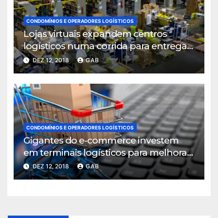
CONDOMÍNIOS E OPERADORES LOGÍSTICOS
Lojas virtuais expandem centros
logísticos numa corrida para entregar
mais rápido
DEZ 12, 2018
GAB
CONDOMÍNIOS E OPERADORES LOGÍSTICOS
Gigantes do e-commerce investem
em terminais logísticos para melhorar
ritmo de entregas
DEZ 12, 2018
GAB