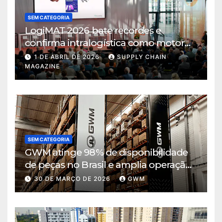
SEM CATEGORIA
LogiMAT 2026 bate recordes e
confirma intralogística como motor
de decisão em tempos de incerteza
1 DE ABRIL DE 2026
SUPPLY CHAIN
MAGAZINE
SEM CATEGORIA
GWM atinge 98% de disponibilidade
de peças no Brasil e amplia operação
logística em Cajamar
30 DE MARÇO DE 2026
GWM