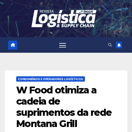
Skip
to
content
CONDOMÍNIOS E OPERADORES LOGÍSTICOS
W Food otimiza a
cadeia de
suprimentos da rede
Montana Grill