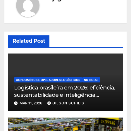
Related Post
CONDOMÍNIOS E OPERADORES LOGÍSTICOS
NOTÍCIAS
Logística brasileira em 2026: eficiência,
sustentabilidade e inteligência
territorial norteiam o crescimento do
MAR 11, 2026
GILSON SCHILIS
setor