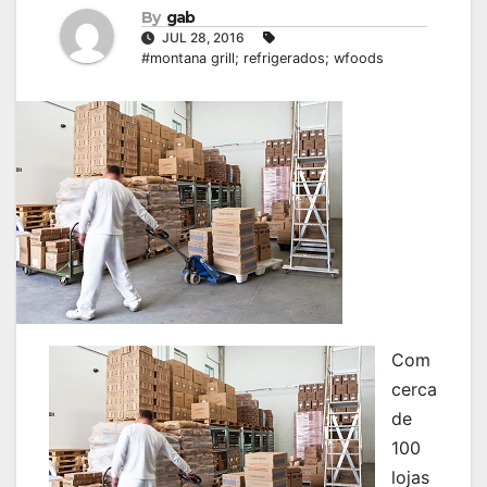
By
gab
JUL 28, 2016
#montana grill; refrigerados; wfoods
Com
cerca
de
100
lojas