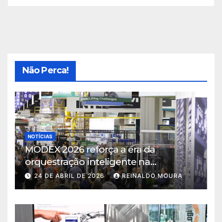
Não Perca!
NOTÍCIAS
MODEX 2026 reforça a era da
orquestração inteligente na
intralogística
24 DE ABRIL DE 2026
REINALDO MOURA