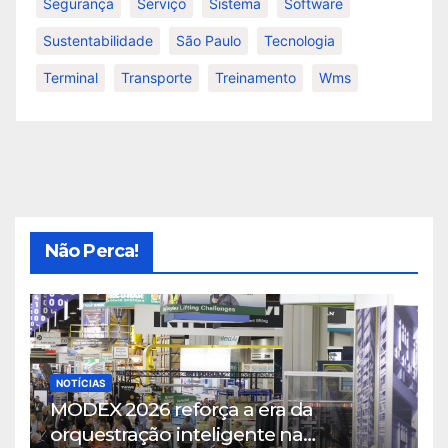
Segurança
Serviço
Sistema
Software
Sustentabilidade
São Paulo
Tecnologia
Terminal
Transporte
Treinamento
Wms
Não Perca!
NOTÍCIAS
MODEX 2026 reforça a era da
orquestração inteligente na