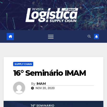
Skip
to
content
SUPPLY CHAIN
16° Seminário IMAM
By
IMAM
NOV 20, 2020