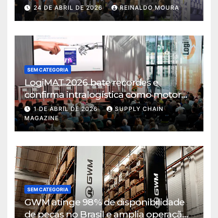
intralogística
24 DE ABRIL DE 2026
REINALDO MOURA
SEM CATEGORIA
LogiMAT 2026 bate recordes e
confirma intralogística como motor
de decisão em tempos de incerteza
1 DE ABRIL DE 2026
SUPPLY CHAIN
MAGAZINE
SEM CATEGORIA
GWM atinge 98% de disponibilidade
de peças no Brasil e amplia operação