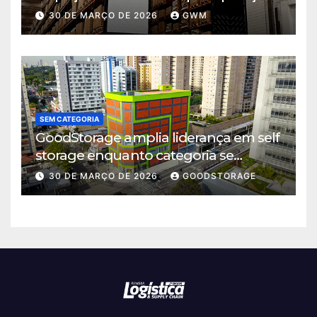
logística em Cajamar
30 DE MARÇO DE 2026
GWM
SEM CATEGORIA
GoodStorage amplia liderança em self
storage enquanto categoria se
consolida em São Paulo
30 DE MARÇO DE 2026
GOODSTORAGE