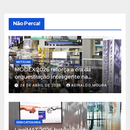
Não Perca!
NOTÍCIAS
MODEX 2026 reforça a era da
orquestração inteligente na
intralogística
24 DE ABRIL DE 2026
REINALDO MOURA
SEM CATEGORIA
LogiMAT 2026 bate recordes e