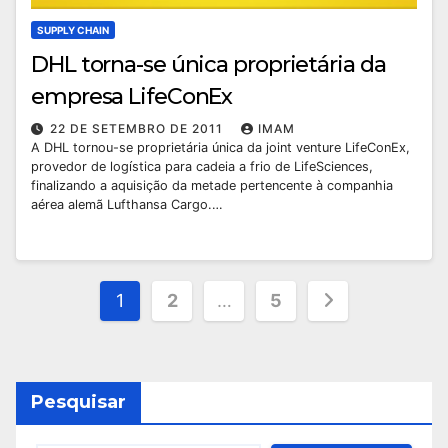
SUPPLY CHAIN
DHL torna-se única proprietária da
empresa LifeConEx
22 DE SETEMBRO DE 2011
IMAM
A DHL tornou-se proprietária única da joint venture LifeConEx,
provedor de logística para cadeia a frio de LifeSciences,
finalizando a aquisição da metade pertencente à companhia
aérea alemã Lufthansa Cargo.…
Paginação
1
2
…
5
de
posts
Pesquisar