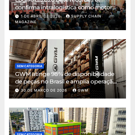
confirma intralogística como motor
de decisão em tempos de incerteza
1 DE ABRIL DE 2026
SUPPLY CHAIN
MAGAZINE
SEM CATEGORIA
GWM atinge 98% de disponibilidade
de peças no Brasil e amplia operação
logística em Cajamar
30 DE MARÇO DE 2026
GWM
SEM CATEGORIA