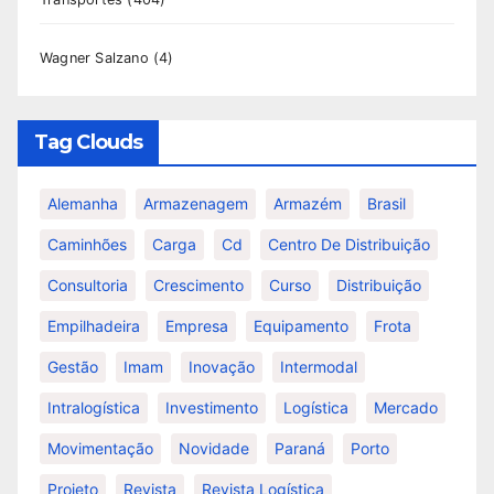
Wagner Salzano
(4)
Tag Clouds
Alemanha
Armazenagem
Armazém
Brasil
Caminhões
Carga
Cd
Centro De Distribuição
Consultoria
Crescimento
Curso
Distribuição
Empilhadeira
Empresa
Equipamento
Frota
Gestão
Imam
Inovação
Intermodal
Intralogística
Investimento
Logística
Mercado
Movimentação
Novidade
Paraná
Porto
Projeto
Revista
Revista Logística