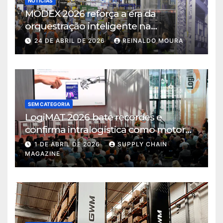
NOTÍCIAS
MODEX 2026 reforça a era da
orquestração inteligente na
intralogística
24 DE ABRIL DE 2026
REINALDO MOURA
SEM CATEGORIA
LogiMAT 2026 bate recordes e
confirma intralogística como motor
de decisão em tempos de incerteza
1 DE ABRIL DE 2026
SUPPLY CHAIN
MAGAZINE