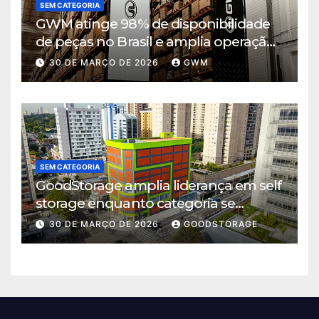
SEM CATEGORIA
GWM atinge 98% de disponibilidade
de peças no Brasil e amplia operação
logística em Cajamar
30 DE MARÇO DE 2026
GWM
SEM CATEGORIA
GoodStorage amplia liderança em self
storage enquanto categoria se
consolida em São Paulo
30 DE MARÇO DE 2026
GOODSTORAGE