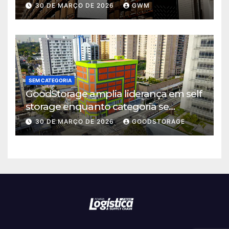
logística em Cajamar
30 DE MARÇO DE 2026
GWM
SEM CATEGORIA
GoodStorage amplia liderança em self
storage enquanto categoria se
consolida em São Paulo
30 DE MARÇO DE 2026
GOODSTORAGE