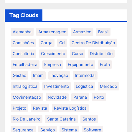
Tag Clouds
Alemanha
Armazenagem
Armazém
Brasil
Caminhões
Carga
Cd
Centro De Distribuição
Consultoria
Crescimento
Curso
Distribuição
Empilhadeira
Empresa
Equipamento
Frota
Gestão
Imam
Inovação
Intermodal
Intralogística
Investimento
Logística
Mercado
Movimentação
Novidade
Paraná
Porto
Projeto
Revista
Revista Logística
Rio De Janeiro
Santa Catarina
Santos
Segurança
Serviço
Sistema
Software