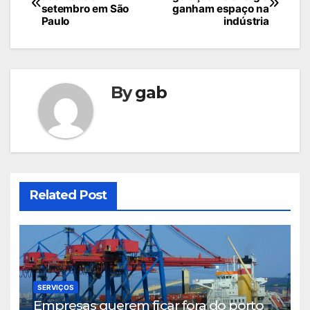
de
setembro em São
ganham espaço na
Paulo
indústria
Post
By
gab
Related Post
SERVIÇOS
Empresas querem ficar fora do porto