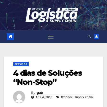
Skip
to
content
SERVIÇOS
4 dias de Soluções
“Non-Stop”
By
gab
ABR 4, 2016
#modex; supply chain