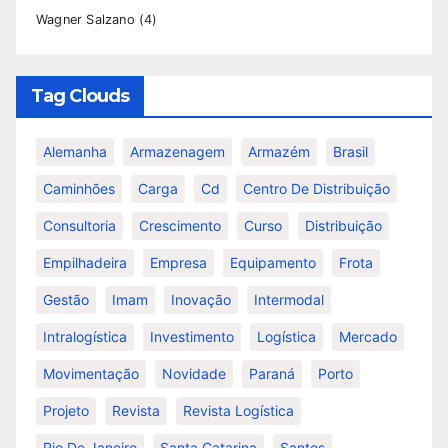
Wagner Salzano
(4)
Tag Clouds
Alemanha
Armazenagem
Armazém
Brasil
Caminhões
Carga
Cd
Centro De Distribuição
Consultoria
Crescimento
Curso
Distribuição
Empilhadeira
Empresa
Equipamento
Frota
Gestão
Imam
Inovação
Intermodal
Intralogística
Investimento
Logística
Mercado
Movimentação
Novidade
Paraná
Porto
Projeto
Revista
Revista Logística
Rio De Janeiro
Santa Catarina
Santos