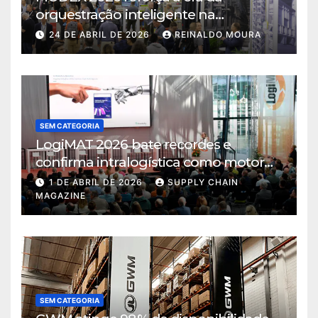
orquestração inteligente na
intralogística
24 DE ABRIL DE 2026
REINALDO MOURA
SEM CATEGORIA
LogiMAT 2026 bate recordes e
confirma intralogística como motor
de decisão em tempos de incerteza
1 DE ABRIL DE 2026
SUPPLY CHAIN
MAGAZINE
SEM CATEGORIA