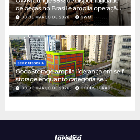
GWM atinge 98% de disponibilidade
de peças no Brasil e amplia operação
logística em Cajamar
30 DE MARÇO DE 2026
GWM
SEM CATEGORIA
GoodStorage amplia liderança em self
storage enquanto categoria se
consolida em São Paulo
30 DE MARÇO DE 2026
GOODSTORAGE