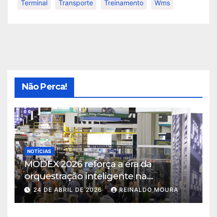
Terminal
Transporte
Treinamento
Wms
Não Perca!
NOTÍCIAS
MODEX 2026 reforça a era da
orquestração inteligente na
intralogística
24 DE ABRIL DE 2026
REINALDO MOURA