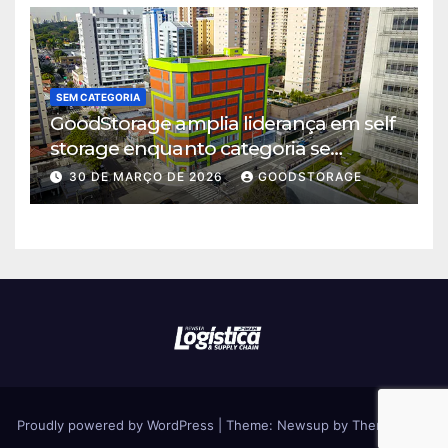
SEM CATEGORIA
GoodStorage amplia liderança em self
storage enquanto categoria se
consolida em São Paulo
30 DE MARÇO DE 2026
GOODSTORAGE
Proudly powered by WordPress
|
Theme: Newsup by
Themeansar
.