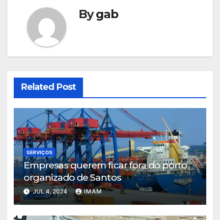
By
gab
Related Post
SERVIÇOS
Empresas querem ficar fora do porto
organizado de Santos
JUL 4, 2024
IMAM