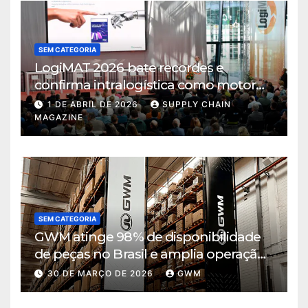
SEM CATEGORIA
LogiMAT 2026 bate recordes e
confirma intralogística como motor
de decisão em tempos de incerteza
1 DE ABRIL DE 2026
SUPPLY CHAIN
MAGAZINE
SEM CATEGORIA
GWM atinge 98% de disponibilidade
de peças no Brasil e amplia operação
logística em Cajamar
30 DE MARÇO DE 2026
GWM