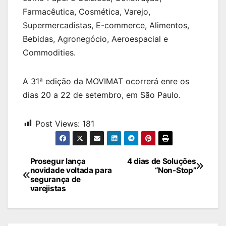
Farmacêutica, Cosmética, Varejo,
Supermercadistas, E-commerce, Alimentos,
Bebidas, Agronegócio, Aeroespacial e
Commodities.
A 31ª edição da MOVIMAT ocorrerá enre os
dias 20 a 22 de setembro, em São Paulo.
Post Views:
181
Navegação
Prosegur lança
4 dias de Soluções
novidade voltada para
“Non-Stop”
de
segurança de
varejistas
Post