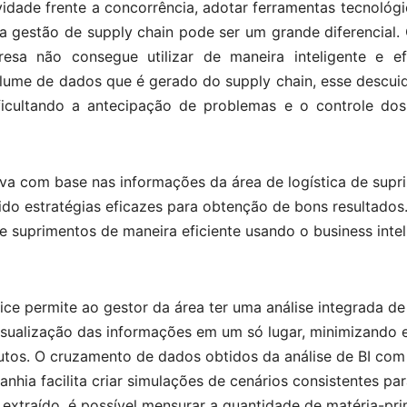
vidade frente a concorrência, adotar ferramentas tecnológ
na gestão de supply chain pode ser um grande diferencial
sa não consegue utilizar de maneira inteligente e ef
lume de dados que é gerado do supply chain, esse descui
ficultando a antecipação de problemas e o controle dos
tiva com base nas informações da área de logística de sup
sido estratégias eficazes para obtenção de bons resultados
 suprimentos de maneira eficiente usando o business intel
ce permite ao gestor da área ter uma análise integrada de
visualização das informações em um só lugar, minimizando 
utos. O cruzamento de dados obtidos da análise de BI com
hia facilita criar simulações de cenários consistentes pa
 extraído, é possível mensurar a quantidade de matéria-pri