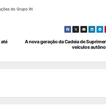
luções do Grupo IN
 até
A nova geração da Cadeia de Suprime
veículos autôn