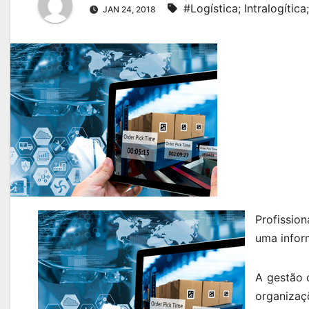
#Logística; Intralogític
JAN 24, 2018
Profissio
uma infor
A gestão 
organiza