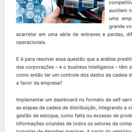
competiti
auxiliem 
uma empre
grande vo
acarretar em uma série de entraves e perdas, di
operacionais.
E é para resolver essa questão que a análise predi
das corporações – e o business intelligence – têm 
como então ter um controle dos dados da cadeia de
a favor da empresa?
Implementar um dashboard no formato de self-servi
as etapas da cadeia de distribuição, integrando a 
gestão de estoque, como falta ou excesso de prod
informações oriundas de todos os setores da compan
tomadas de decisões precisas. A partir do relatório