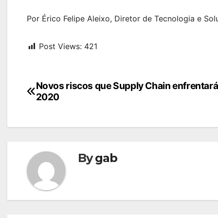
Por Érico Felipe Aleixo, Diretor de Tecnologia e So
Post Views:
421
Navegação
Novos riscos que Supply Chain enfrentará
2020
de
Post
By
gab