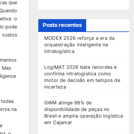
icas que
. Quando
etiva o
Posts recentes
do pode
 custos
MODEX 2026 reforça a era da
orquestração inteligente na
intralogística
rimentos
LogiMAT 2026 bate recordes e
. Mas
confirma intralogística como
ligence
motor de decisão em tempos de
incerteza
 todas
GWM atinge 98% de
erros na
disponibilidade de peças no
Brasil e amplia operação logística
em Cajamar
ra
ma, o