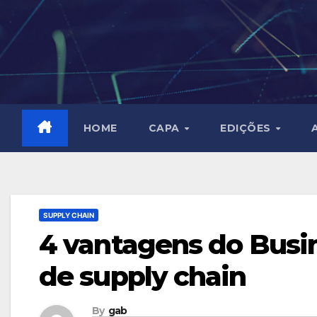
Skip
to
content
HOME
CAPA
EDIÇÕES
SUPPLY CHAIN
4 vantagens do Busin
de supply chain
By
gab