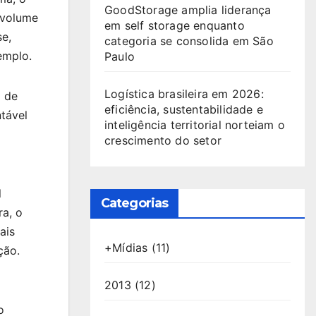
GoodStorage amplia liderança
 volume
em self storage enquanto
se,
categoria se consolida em São
emplo.
Paulo
Logística brasileira em 2026:
a de
eficiência, sustentabilidade e
ntável
inteligência territorial norteiam o
crescimento do setor
l
Categorias
a, o
ais
+Mídias
(11)
ção.
2013
(12)
o