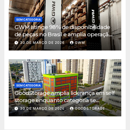
SEM CATEGORIA
GWM atinge 98% de disponibilidade
de peças no Brasil e amplia operação
logística em Cajamar
30 DE MARÇO DE 2026
GWM
SEM CATEGORIA
GoodStorage amplia liderança em self
storage enquanto categoria se
consolida em São Paulo
30 DE MARÇO DE 2026
GOODSTORAGE