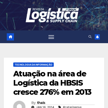
Skip
to
content
TECNOLOGIA DA INFORMAÇÃO
Atuação na área de
Logística da HBSIS
cresce 276% em 2013
By
thais
JAN 16, 2014
#catarinense
,