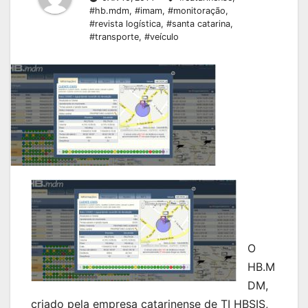
#hb.mdm
,
#imam
,
#monitoração
,
#revista logística
,
#santa catarina
,
#transporte
,
#veículo
O
HB.M
DM,
criado pela empresa catarinense de TI HBSIS,