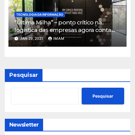
TECNOLOGIA DA INFORMAÇÃO
“Última Milha” – ponto crítico na
logística das empresas agora conta
com solução que alia tecnológica e
JAN 29, 2021
IMAM
localização estratégica
Pesquisar
Pesquisar
Newsletter