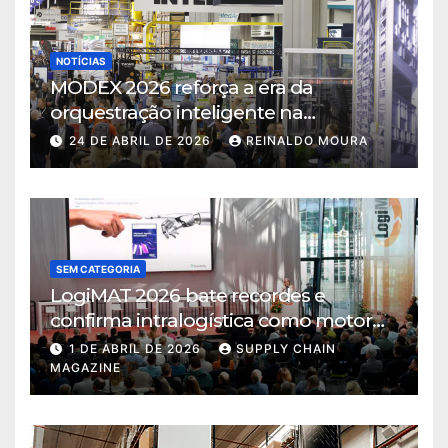
NOTÍCIAS
MODEX 2026 reforça a era da
orquestração inteligente na
intralogística
24 DE ABRIL DE 2026
REINALDO MOURA
SEM CATEGORIA
LogiMAT 2026 bate recordes e
confirma intralogística como motor
de decisão em tempos de incerteza
1 DE ABRIL DE 2026
SUPPLY CHAIN
MAGAZINE