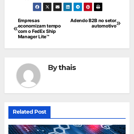
Navegação
Empresas
Adendo B2B no setor
economizam tempo
automotivo
de
com o FedEx Ship
Manager Lite™
Post
By
thais
Related Post