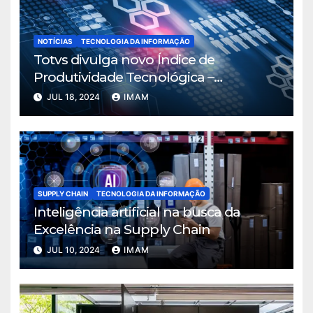
NOTÍCIAS
TECNOLOGIA DA INFORMAÇÃO
Totvs divulga novo Índice de
Produtividade Tecnológica –
Manufatura
JUL 18, 2024
IMAM
SUPPLY CHAIN
TECNOLOGIA DA INFORMAÇÃO
Inteligência artificial na busca da
Excelência na Supply Chain
JUL 10, 2024
IMAM