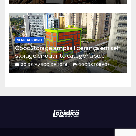
SEM CATEGORIA
GoodStorage amplia liderança em self
storage enquanto categoria se
consolida em São Paulo
30 DE MARÇO DE 2026
GOODSTORAGE