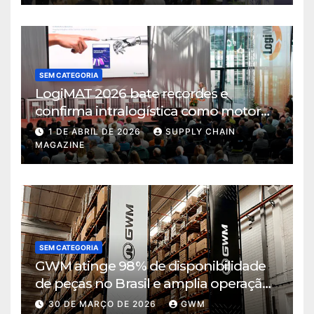
SEM CATEGORIA
LogiMAT 2026 bate recordes e
confirma intralogística como motor
de decisão em tempos de incerteza
1 DE ABRIL DE 2026
SUPPLY CHAIN
MAGAZINE
SEM CATEGORIA
GWM atinge 98% de disponibilidade
de peças no Brasil e amplia operação
logística em Cajamar
30 DE MARÇO DE 2026
GWM