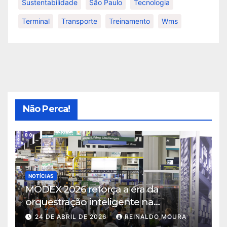
Sustentabilidade
São Paulo
Tecnologia
Terminal
Transporte
Treinamento
Wms
Não Perca!
NOTÍCIAS
MODEX 2026 reforça a era da
orquestração inteligente na
intralogística
24 DE ABRIL DE 2026
REINALDO MOURA