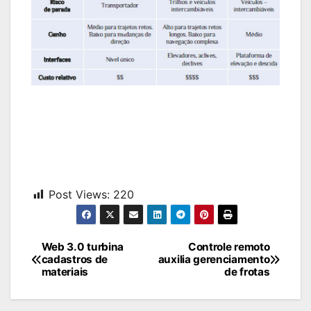
Post Views:
220
Navegação
Web 3.0 turbina
Controle remoto
cadastros de
auxilia gerenciamento
de
materiais
de frotas
Post