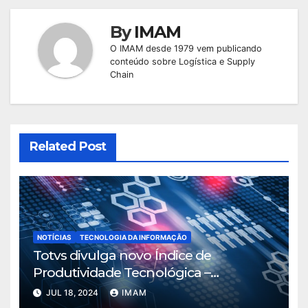
By
IMAM
O IMAM desde 1979 vem publicando
conteúdo sobre Logística e Supply
Chain
Related Post
NOTÍCIAS
TECNOLOGIA DA INFORMAÇÃO
Totvs divulga novo Índice de
Produtividade Tecnológica –
Manufatura
JUL 18, 2024
IMAM