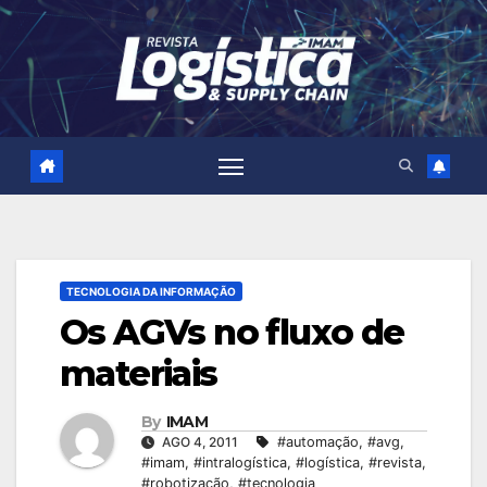
Skip
to
content
TECNOLOGIA DA INFORMAÇÃO
Os AGVs no fluxo de
materiais
By
IMAM
AGO 4, 2011
#automação
,
#avg
,
#imam
,
#intralogística
,
#logística
,
#revista
,
#robotização
,
#tecnologia