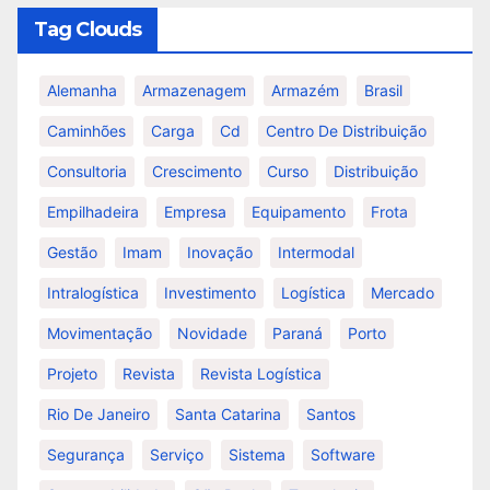
Tag Clouds
Alemanha
Armazenagem
Armazém
Brasil
Caminhões
Carga
Cd
Centro De Distribuição
Consultoria
Crescimento
Curso
Distribuição
Empilhadeira
Empresa
Equipamento
Frota
Gestão
Imam
Inovação
Intermodal
Intralogística
Investimento
Logística
Mercado
Movimentação
Novidade
Paraná
Porto
Projeto
Revista
Revista Logística
Rio De Janeiro
Santa Catarina
Santos
Segurança
Serviço
Sistema
Software