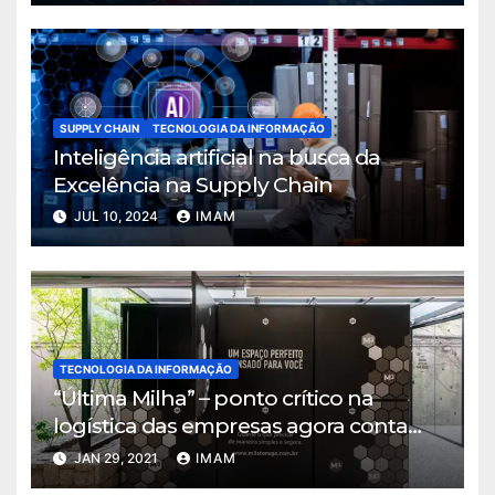
SUPPLY CHAIN
TECNOLOGIA DA INFORMAÇÃO
Inteligência artificial na busca da
Excelência na Supply Chain
JUL 10, 2024
IMAM
TECNOLOGIA DA INFORMAÇÃO
“Última Milha” – ponto crítico na
logística das empresas agora conta
com solução que alia tecnológica e
JAN 29, 2021
IMAM
localização estratégica