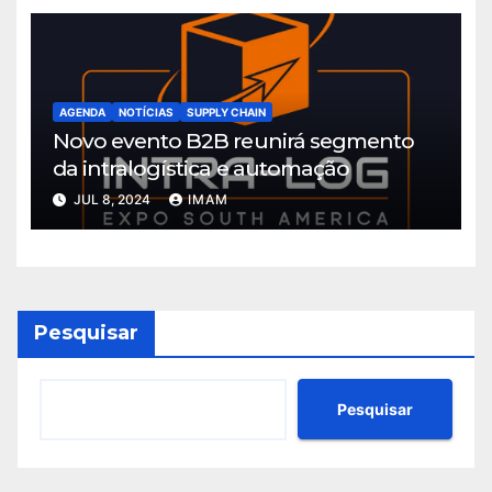
AGENDA
NOTÍCIAS
SUPPLY CHAIN
Novo evento B2B reunirá segmento
da intralogística e automação
JUL 8, 2024
IMAM
Pesquisar
Pesquisar