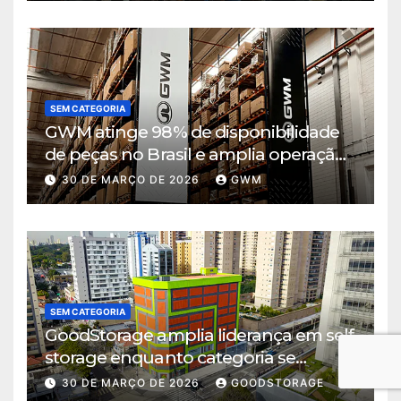
SEM CATEGORIA
GWM atinge 98% de disponibilidade
de peças no Brasil e amplia operação
logística em Cajamar
30 DE MARÇO DE 2026
GWM
SEM CATEGORIA
GoodStorage amplia liderança em self
storage enquanto categoria se
consolida em São Paulo
30 DE MARÇO DE 2026
GOODSTORAGE