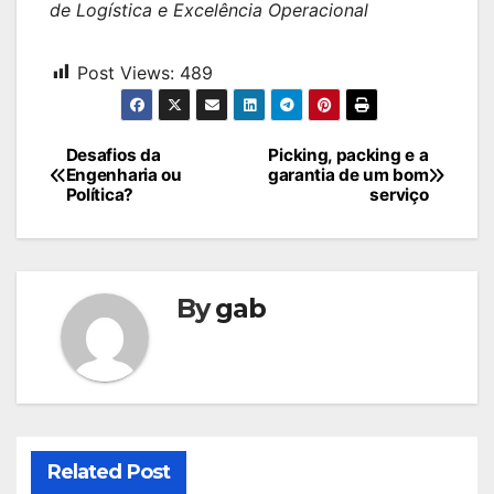
de Logística e Excelência Operacional
Post Views:
489
Navegação
Desafios da
Picking, packing e a
Engenharia ou
garantia de um bom
de
Política?
serviço
Post
By
gab
Related Post