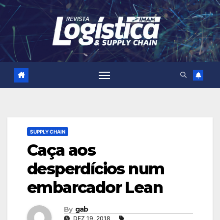
Skip
to
content
SUPPLY CHAIN
Caça aos
desperdícios num
embarcador Lean
By
gab
DEZ 19, 2018