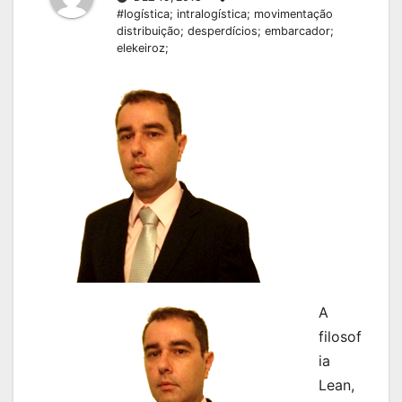
#logística; intralogística; movimentação
distribuição; desperdícios; embarcador;
elekeiroz;
A
filosof
ia
Lean,