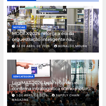
NOTÍCIAS
MODEX 2026 reforça a era da
orquestração inteligente na
intralogística
24 DE ABRIL DE 2026
REINALDO MOURA
SEM CATEGORIA
LogiMAT 2026 bate recordes e
confirma intralogística como motor
de decisão em tempos de incerteza
1 DE ABRIL DE 2026
SUPPLY CHAIN
MAGAZINE