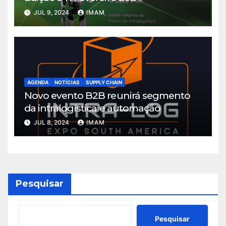
JUL 9, 2024
IMAM
AGENDA
NOTÍCIAS
SUPPLY CHAIN
Novo evento B2B reunirá segmento
da intralogística e automação
JUL 8, 2024
IMAM
Pesquisar
Pesquisar