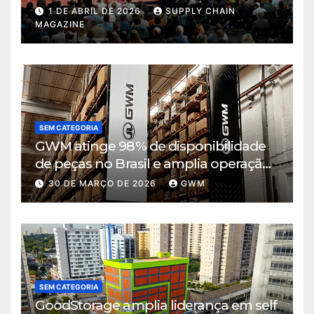
de decisão em tempos de incerteza
1 DE ABRIL DE 2026
SUPPLY CHAIN
MAGAZINE
SEM CATEGORIA
GWM atinge 98% de disponibilidade
de peças no Brasil e amplia operação
logística em Cajamar
30 DE MARÇO DE 2026
GWM
SEM CATEGORIA
GoodStorage amplia liderança em self