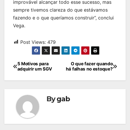
improvável alcançar todo esse sucesso, mas
sempre tivemos clareza do que estávamos
fazendo e o que queríamos construir”, conclui
Vega.
Post Views:
479
Navegação
5 Motivos para
O que fazer quando
adquirir um SGV
há falhas no estoque?
de
Post
By
gab