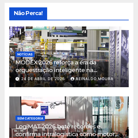
Não Perca!
NOTÍCIAS
MODEX 2026 reforça a era da
orquestração inteligente na
intralogística
24 DE ABRIL DE 2026
REINALDO MOURA
SEM CATEGORIA
LogiMAT 2026 bate recordes e
confirma intralogística como motor