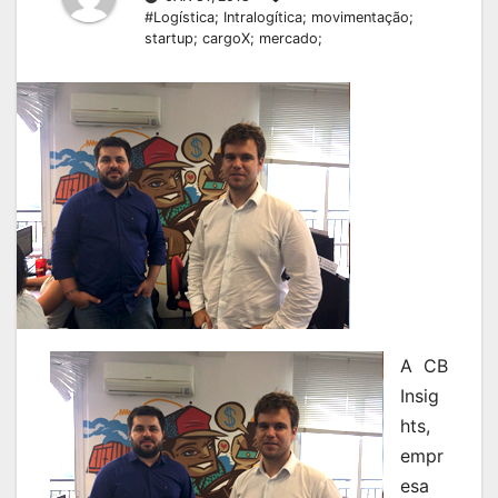
#Logística; Intralogítica; movimentação;
startup; cargoX; mercado;
A CB
Insig
hts,
empr
esa