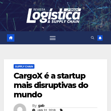
Skip
to
content
SUPPLY CHAIN
CargoX é a startup
mais disruptivas do
mundo
By
gab
JAN 31, 2018