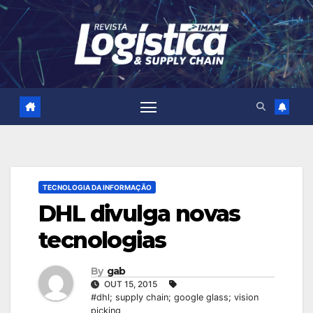
Skip
to
content
TECNOLOGIA DA INFORMAÇÃO
DHL divulga novas
tecnologias
By
gab
OUT 15, 2015
#dhl; supply chain; google glass; vision
picking