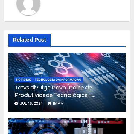
Related Post
NOTÍCIAS
TECNOLOGIA DA INFORMAÇÃO
Totvs divulga novo Índice de
Produtividade Tecnológica –
Manufatura
JUL 18, 2024
IMAM