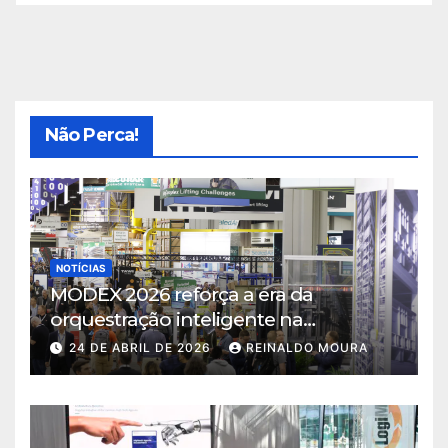
Não Perca!
NOTÍCIAS
MODEX 2026 reforça a era da
orquestração inteligente na
intralogística
24 DE ABRIL DE 2026
REINALDO MOURA