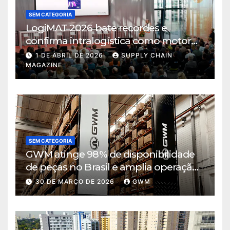
SEM CATEGORIA
LogiMAT 2026 bate recordes e
confirma intralogística como motor
de decisão em tempos de incerteza
1 DE ABRIL DE 2026
SUPPLY CHAIN
MAGAZINE
SEM CATEGORIA
GWM atinge 98% de disponibilidade
de peças no Brasil e amplia operação
logística em Cajamar
30 DE MARÇO DE 2026
GWM