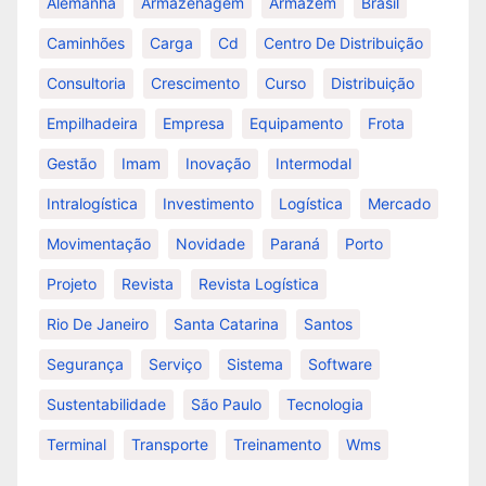
Alemanha
Armazenagem
Armazém
Brasil
Caminhões
Carga
Cd
Centro De Distribuição
Consultoria
Crescimento
Curso
Distribuição
Empilhadeira
Empresa
Equipamento
Frota
Gestão
Imam
Inovação
Intermodal
Intralogística
Investimento
Logística
Mercado
Movimentação
Novidade
Paraná
Porto
Projeto
Revista
Revista Logística
Rio De Janeiro
Santa Catarina
Santos
Segurança
Serviço
Sistema
Software
Sustentabilidade
São Paulo
Tecnologia
Terminal
Transporte
Treinamento
Wms