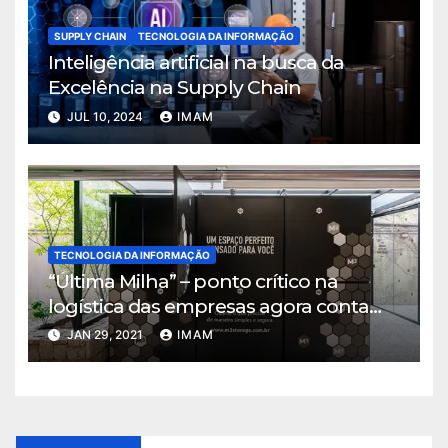
SUPPLY CHAIN
TECNOLOGIA DA INFORMAÇÃO
Inteligência artificial na busca da
Excelência na Supply Chain
JUL 10, 2024
IMAM
TECNOLOGIA DA INFORMAÇÃO
“Última Milha” – ponto crítico na
logística das empresas agora conta
com solução que alia tecnológica e
JAN 29, 2021
IMAM
localização estratégica