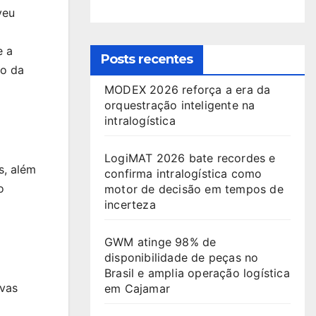
veu
e a
Posts recentes
ão da
MODEX 2026 reforça a era da
orquestração inteligente na
intralogística
LogiMAT 2026 bate recordes e
s, além
confirma intralogística como
o
motor de decisão em tempos de
incerteza
GWM atinge 98% de
disponibilidade de peças no
Brasil e amplia operação logística
ovas
em Cajamar