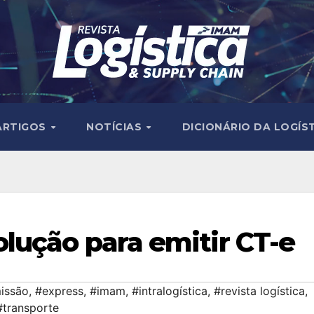
ARTIGOS
NOTÍCIAS
DICIONÁRIO DA LOGÍS
lução para emitir CT-e
issão
,
#express
,
#imam
,
#intralogística
,
#revista logística
,
#transporte