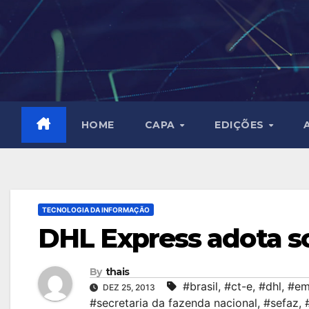
Skip
to
content
HOME
CAPA
EDIÇÕES
TECNOLOGIA DA INFORMAÇÃO
DHL Express adota so
By
thais
#brasil
,
#ct-e
,
#dhl
,
#em
DEZ 25, 2013
#secretaria da fazenda nacional
,
#sefaz
,