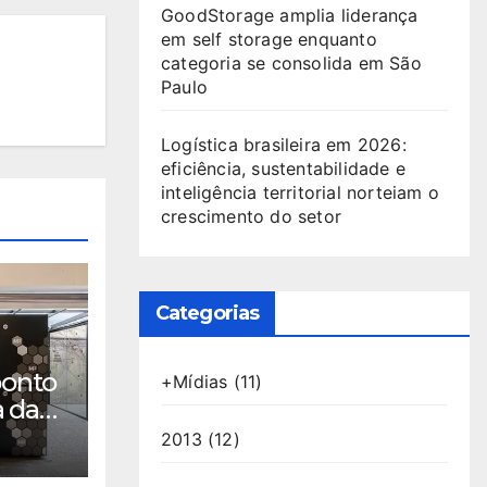
GoodStorage amplia liderança
em self storage enquanto
categoria se consolida em São
Paulo
Logística brasileira em 2026:
eficiência, sustentabilidade e
inteligência territorial norteiam o
crescimento do setor
Categorias
ponto
+Mídias
(11)
a das
conta
2013
(12)
alia