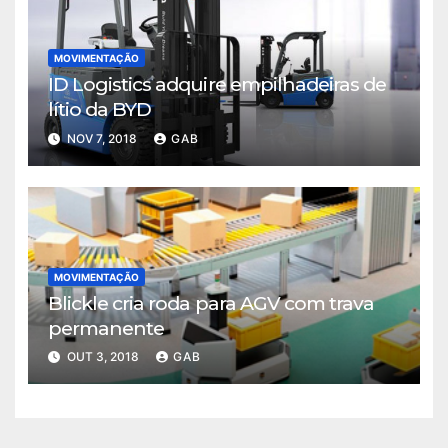
MOVIMENTAÇÃO
ID Logistics adquire empilhadeiras de
lítio da BYD
NOV 7, 2018
GAB
MOVIMENTAÇÃO
Blickle cria roda para AGV com trava
permanente
OUT 3, 2018
GAB