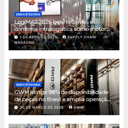
SEM CATEGORIA
LogiMAT 2026 bate recordes e
confirma intralogística como motor
de decisão em tempos de incerteza
1 DE ABRIL DE 2026
SUPPLY CHAIN
MAGAZINE
SEM CATEGORIA
GWM atinge 98% de disponibilidade
de peças no Brasil e amplia operação
logística em Cajamar
30 DE MARÇO DE 2026
GWM