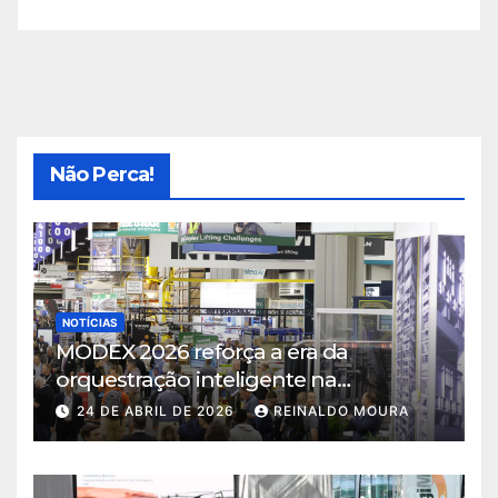
Não Perca!
NOTÍCIAS
MODEX 2026 reforça a era da
orquestração inteligente na
intralogística
24 DE ABRIL DE 2026
REINALDO MOURA