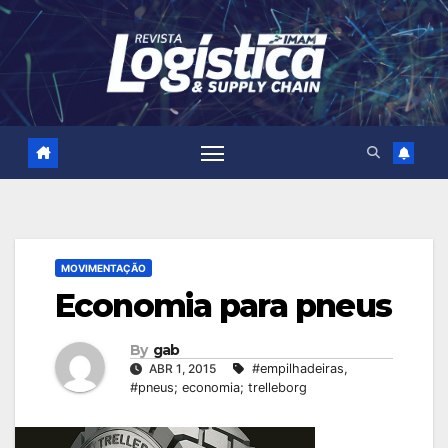
Skip
to
content
MOVIMENTAÇÃO
Economia para pneus
By
gab
ABR 1, 2015
#empilhadeiras
,
#pneus; economia; trelleborg