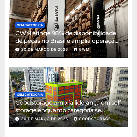
SEM CATEGORIA
GWM atinge 98% de disponibilidade
de peças no Brasil e amplia operação
logística em Cajamar
30 DE MARÇO DE 2026
GWM
SEM CATEGORIA
GoodStorage amplia liderança em self
storage enquanto categoria se
consolida em São Paulo
30 DE MARÇO DE 2026
GOODSTORAGE