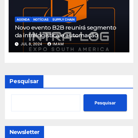
AGENDA
NOTÍCIAS
SUPPLY CHAIN
Novo evento B2B reunirá segmento
da intralogística e automação
JUL 8, 2024
IMAM
Pesquisar
Pesquisar
Newsletter