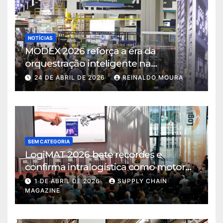
NOTÍCIAS
MODEX 2026 reforça a era da
orquestração inteligente na
intralogística
24 DE ABRIL DE 2026
REINALDO MOURA
SEM CATEGORIA
LogiMAT 2026 bate recordes e
confirma intralogística como motor
de decisão em tempos de incerteza
1 DE ABRIL DE 2026
SUPPLY CHAIN
MAGAZINE