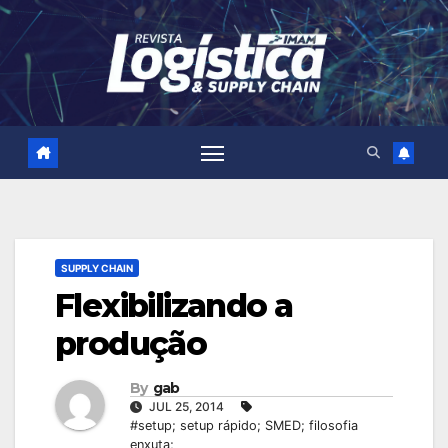
Skip
to
content
SUPPLY CHAIN
Flexibilizando a
produção
By
gab
JUL 25, 2014
#setup; setup rápido; SMED; filosofia
enxuta;