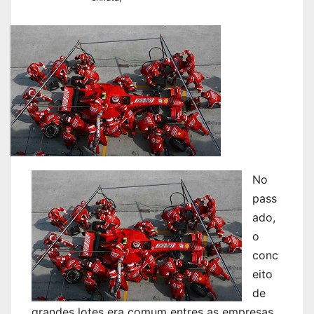
No
pass
ado,
o
conc
eito
de
grandes lotes era comum entres as empresas,