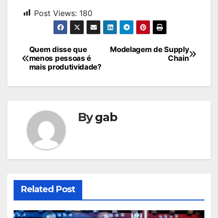
Post Views:
180
Navegação
Quem disse que
Modelagem de Supply
menos pessoas é
Chain
de
mais produtividade?
Post
By
gab
Related Post