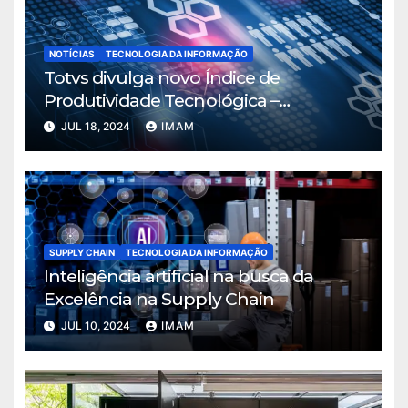
NOTÍCIAS
TECNOLOGIA DA INFORMAÇÃO
Totvs divulga novo Índice de
Produtividade Tecnológica –
Manufatura
JUL 18, 2024
IMAM
SUPPLY CHAIN
TECNOLOGIA DA INFORMAÇÃO
Inteligência artificial na busca da
Excelência na Supply Chain
JUL 10, 2024
IMAM