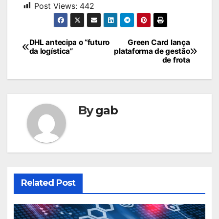
Post Views:
442
Navegação
DHL antecipa o “futuro
Green Card lança
da logística”
plataforma de gestão
de
de frota
Post
By
gab
Related Post