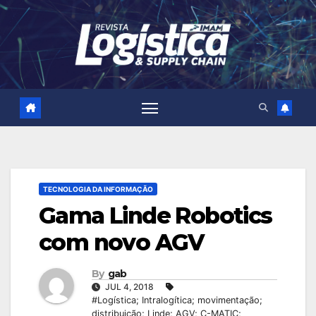
Skip
to
content
TECNOLOGIA DA INFORMAÇÃO
Gama Linde Robotics
com novo AGV
By
gab
JUL 4, 2018
#Logística; Intralogítica; movimentação;
distribuição; Linde; AGV; C-MATIC;