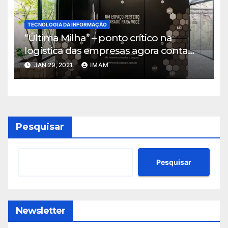
TECNOLOGIA DA INFORMAÇÃO
“Última Milha” – ponto crítico na
logística das empresas agora conta
com solução que alia tecnológica e
JAN 29, 2021
IMAM
localização estratégica
Pesquisar
Pesquisar
Newsletter