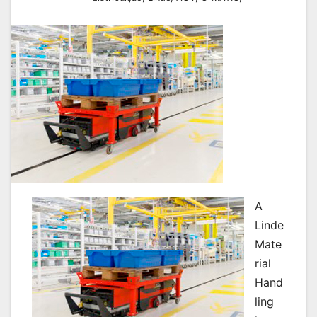
A
Linde
Mate
rial
Hand
ling