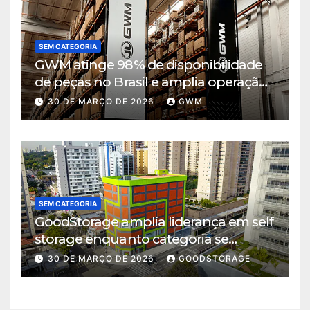
SEM CATEGORIA
GWM atinge 98% de disponibilidade
de peças no Brasil e amplia operação
logística em Cajamar
30 DE MARÇO DE 2026
GWM
SEM CATEGORIA
GoodStorage amplia liderança em self
storage enquanto categoria se
consolida em São Paulo
30 DE MARÇO DE 2026
GOODSTORAGE