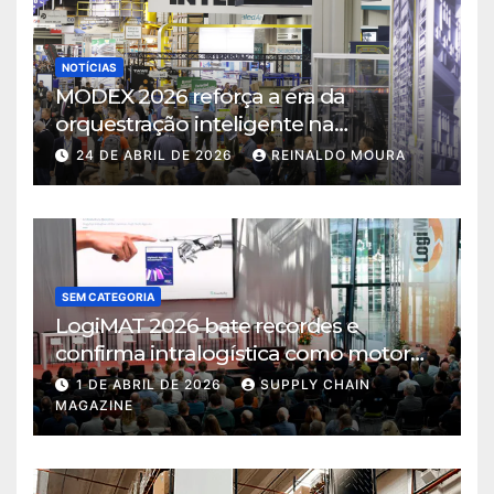
NOTÍCIAS
MODEX 2026 reforça a era da
orquestração inteligente na
intralogística
24 DE ABRIL DE 2026
REINALDO MOURA
SEM CATEGORIA
LogiMAT 2026 bate recordes e
confirma intralogística como motor
de decisão em tempos de incerteza
1 DE ABRIL DE 2026
SUPPLY CHAIN
MAGAZINE