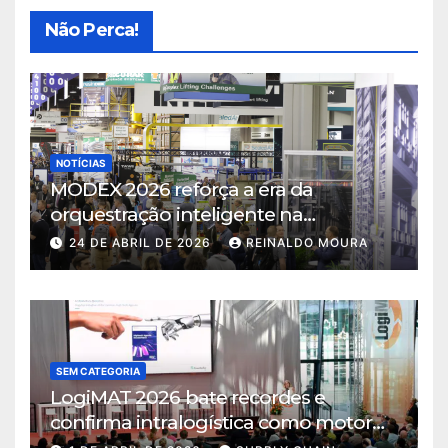
Não Perca!
NOTÍCIAS
MODEX 2026 reforça a era da
orquestração inteligente na
intralogística
24 DE ABRIL DE 2026
REINALDO MOURA
SEM CATEGORIA
LogiMAT 2026 bate recordes e
confirma intralogística como motor
de decisão em tempos de incerteza