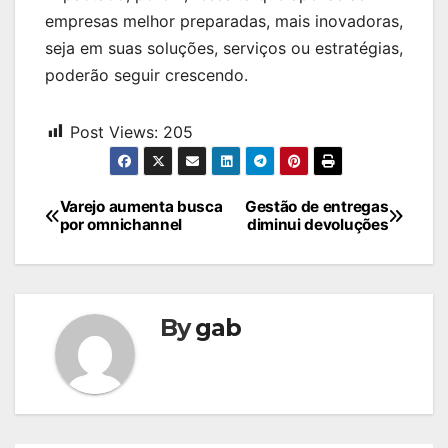
empresas melhor preparadas, mais inovadoras,
seja em suas soluções, serviços ou estratégias,
poderão seguir crescendo.
Post Views:
205
Navegação
Varejo aumenta busca
Gestão de entregas
por omnichannel
diminui devoluções
de
Post
By
gab