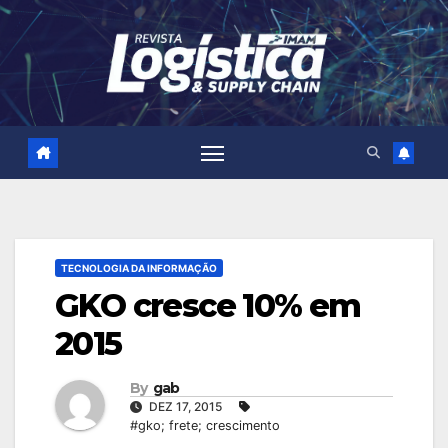
Skip
to
content
TECNOLOGIA DA INFORMAÇÃO
GKO cresce 10% em
2015
By
gab
DEZ 17, 2015
#gko; frete; crescimento