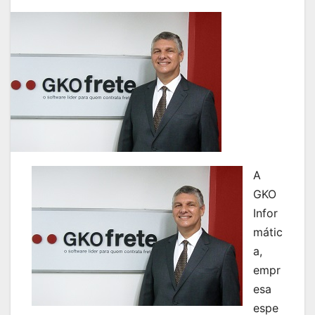
A
GKO
Infor
mátic
a,
empr
esa
espe