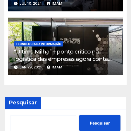
JUL 10, 2024
IMAM
TECNOLOGIA DA INFORMAÇÃO
“Última Milha” – ponto crítico na
logística das empresas agora conta
com solução que alia tecnológica e
JAN 29, 2021
IMAM
localização estratégica
Pesquisar
Pesquisar