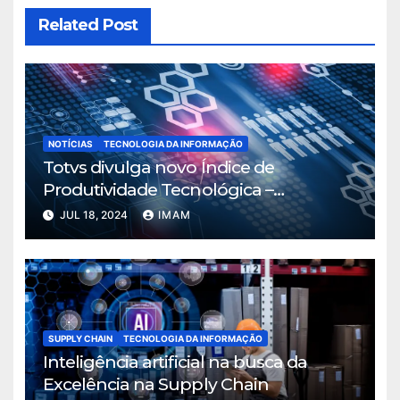
Related Post
NOTÍCIAS
TECNOLOGIA DA INFORMAÇÃO
Totvs divulga novo Índice de
Produtividade Tecnológica –
Manufatura
JUL 18, 2024
IMAM
SUPPLY CHAIN
TECNOLOGIA DA INFORMAÇÃO
Inteligência artificial na busca da
Excelência na Supply Chain