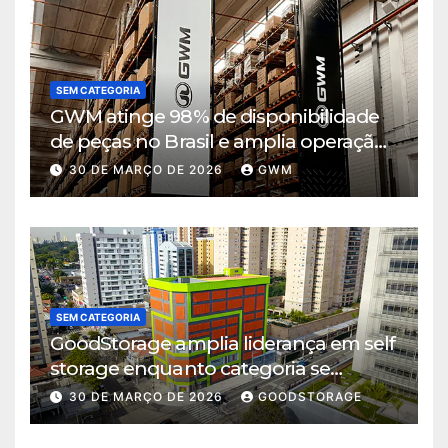
SEM CATEGORIA
GWM atinge 98% de disponibilidade
de peças no Brasil e amplia operação
logística em Cajamar
30 DE MARÇO DE 2026
GWM
SEM CATEGORIA
GoodStorage amplia liderança em self
storage enquanto categoria se
consolida em São Paulo
30 DE MARÇO DE 2026
GOODSTORAGE