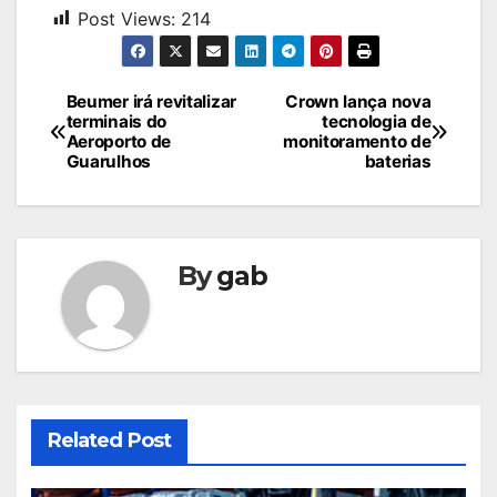
Post Views:
214
Navegação
Beumer irá revitalizar
Crown lança nova
terminais do
tecnologia de
de
Aeroporto de
monitoramento de
Guarulhos
baterias
Post
By
gab
Related Post