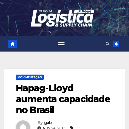
Skip
to
content
MOVIMENTAÇÃO
Hapag-Lloyd
aumenta capacidade
no Brasil
By
gab
NOV 24, 2015