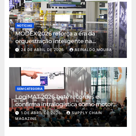
NOTÍCIAS
MODEX 2026 reforça a era da
orquestração inteligente na
intralogística
24 DE ABRIL DE 2026
REINALDO MOURA
SEM CATEGORIA
LogiMAT 2026 bate recordes e
confirma intralogística como motor
de decisão em tempos de incerteza
1 DE ABRIL DE 2026
SUPPLY CHAIN
MAGAZINE