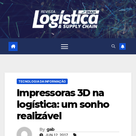
Skip
to
content
TECNOLOGIA DA INFORMAÇÃO
Impressoras 3D na
logística: um sonho
realizável
By
gab
JUN 12, 2017