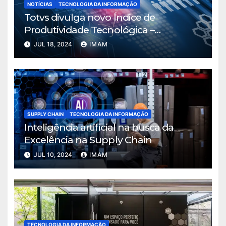
NOTÍCIAS
TECNOLOGIA DA INFORMAÇÃO
Totvs divulga novo Índice de
Produtividade Tecnológica –
Manufatura
JUL 18, 2024
IMAM
SUPPLY CHAIN
TECNOLOGIA DA INFORMAÇÃO
Inteligência artificial na busca da
Excelência na Supply Chain
JUL 10, 2024
IMAM
TECNOLOGIA DA INFORMAÇÃO