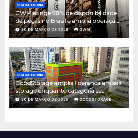
SEM CATEGORIA
GWM atinge 98% de disponibilidade
de peças no Brasil e amplia operação
logística em Cajamar
30 DE MARÇO DE 2026
GWM
SEM CATEGORIA
GoodStorage amplia liderança em self
storage enquanto categoria se
consolida em São Paulo
30 DE MARÇO DE 2026
GOODSTORAGE