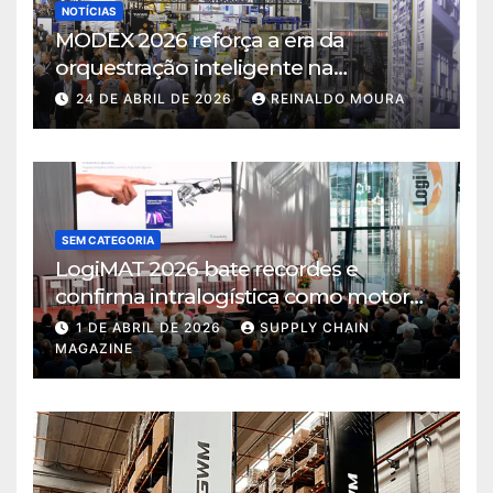
NOTÍCIAS
MODEX 2026 reforça a era da
orquestração inteligente na
intralogística
24 DE ABRIL DE 2026
REINALDO MOURA
SEM CATEGORIA
LogiMAT 2026 bate recordes e
confirma intralogística como motor
de decisão em tempos de incerteza
1 DE ABRIL DE 2026
SUPPLY CHAIN
MAGAZINE