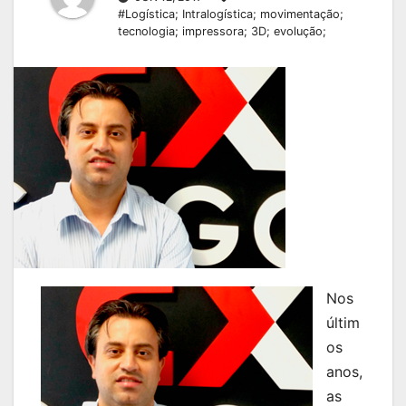
#Logística; Intralogística; movimentação;
tecnologia; impressora; 3D; evolução;
Nos
últim
os
anos,
as