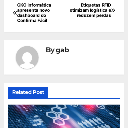
Navegação
GKO Informática
Etiquetas RFID
apresenta novo
otimizam logística e
de
dashboard do
reduzem perdas
Confirma Fácil
Post
By
gab
Related Post