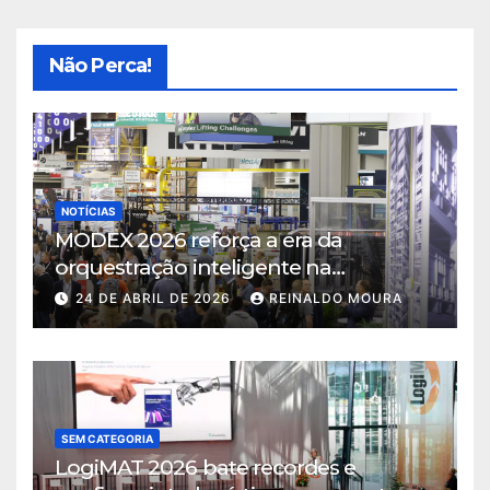
Não Perca!
NOTÍCIAS
MODEX 2026 reforça a era da
orquestração inteligente na
intralogística
24 DE ABRIL DE 2026
REINALDO MOURA
SEM CATEGORIA
LogiMAT 2026 bate recordes e