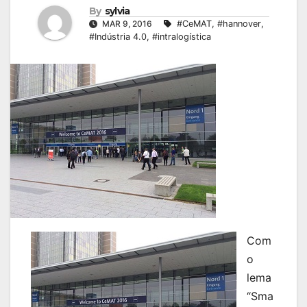
By
sylvia
MAR 9, 2016
#CeMAT
,
#hannover
,
#Indústria 4.0
,
#intralogística
Com
o
lema
“Sma