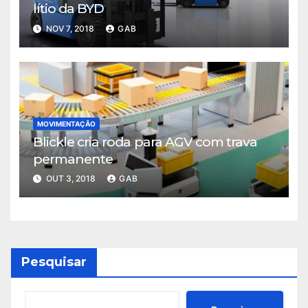
lítio da BYD
NOV 7, 2018
GAB
MOVIMENTAÇÃO
Blickle cria roda para AGV com trava
permanente
OUT 3, 2018
GAB
Pesquisar