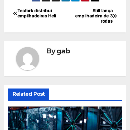
Navegação
Tecfork distribui
Still lança
empilhadeiras Heli
empilhadeira de 3
de
rodas
Post
By
gab
Related Post