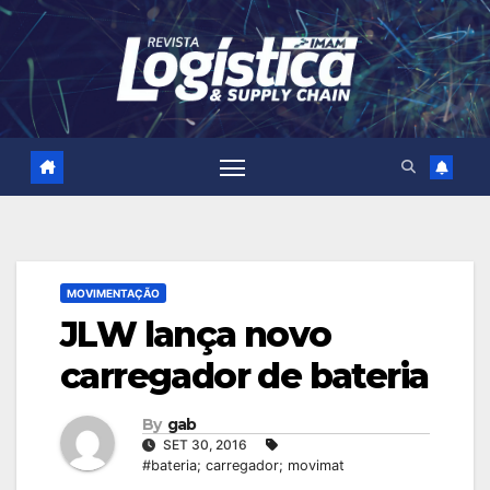
Skip
to
content
MOVIMENTAÇÃO
JLW lança novo
carregador de bateria
By
gab
SET 30, 2016
#bateria; carregador; movimat