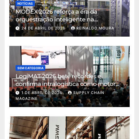
NOTÍCIAS
MODEX 2026 reforça a era da
orquestração inteligente na
intralogística
24 DE ABRIL DE 2026
REINALDO MOURA
SEM CATEGORIA
LogiMAT 2026 bate recordes e
confirma intralogística como motor
de decisão em tempos de incerteza
1 DE ABRIL DE 2026
SUPPLY CHAIN
MAGAZINE