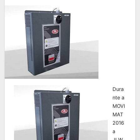
Dura
nte a
MOVI
MAT
2016
a
JLW