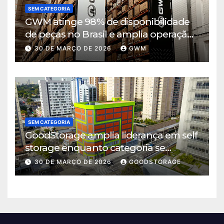
SEM CATEGORIA
GWM atinge 98% de disponibilidade
de peças no Brasil e amplia operação
logística em Cajamar
30 DE MARÇO DE 2026
GWM
SEM CATEGORIA
GoodStorage amplia liderança em self
storage enquanto categoria se
consolida em São Paulo
30 DE MARÇO DE 2026
GOODSTORAGE