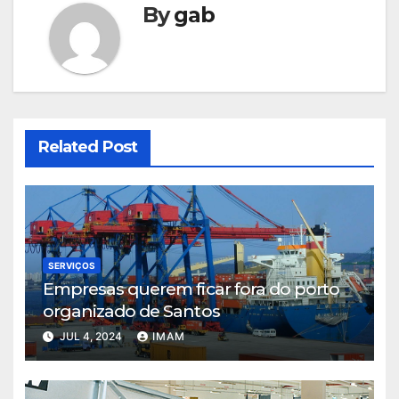
By
gab
Related Post
SERVIÇOS
Empresas querem ficar fora do porto
organizado de Santos
JUL 4, 2024
IMAM