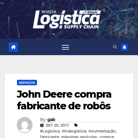
Skip
to
content
SERVIÇOS
John Deere compra
fabricante de robôs
By
gab
SET 20, 2017
#Logística; Intralogística; movimentação;
fabricante; máquinas agrícolas; compra;