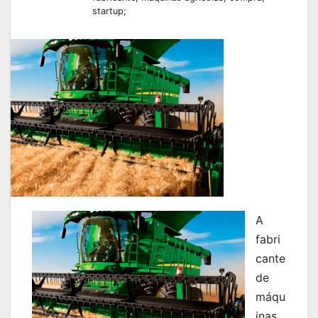
startup;
A
fabri
cante
de
máqu
inas