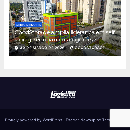
SEM CATEGORIA
GoodStorage amplia liderança em self
storage enquanto categoria se
consolida em São Paulo
30 DE MARÇO DE 2026
GOODSTORAGE
Proudly powered by WordPress
|
Theme: Newsup by
Themeansar
.