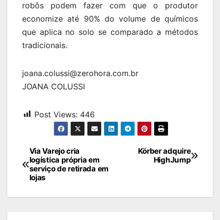
robôs podem fazer com que o produtor
economize até 90% do volume de químicos
que aplica no solo se comparado a métodos
tradicionais.
joana.colussi@zerohora.com.br
JOANA COLUSSI
Post Views:
446
Navegação
Via Varejo cria
Körber adquire
logística própria em
HighJump
de
serviço de retirada em
lojas
Post