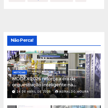
Não Perca!
NOTÍCIAS
MODEX 2026 reforça a era da
orquestração inteligente na
intralogística
24 DE ABRIL DE 2026
REINALDO MOURA