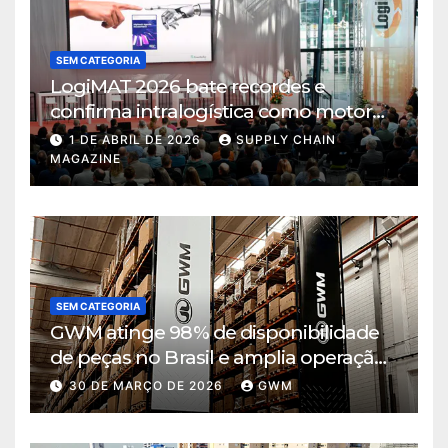
SEM CATEGORIA
LogiMAT 2026 bate recordes e
confirma intralogística como motor
de decisão em tempos de incerteza
1 DE ABRIL DE 2026
SUPPLY CHAIN
MAGAZINE
SEM CATEGORIA
GWM atinge 98% de disponibilidade
de peças no Brasil e amplia operação
logística em Cajamar
30 DE MARÇO DE 2026
GWM