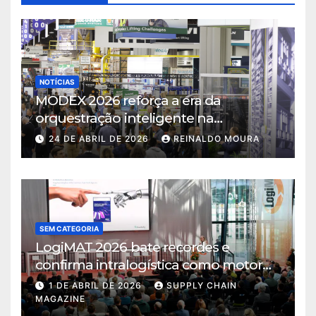
NOTÍCIAS
MODEX 2026 reforça a era da
orquestração inteligente na
intralogística
24 DE ABRIL DE 2026
REINALDO MOURA
SEM CATEGORIA
LogiMAT 2026 bate recordes e
confirma intralogística como motor
de decisão em tempos de incerteza
1 DE ABRIL DE 2026
SUPPLY CHAIN
MAGAZINE