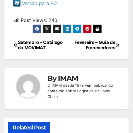
Versão para PC
Post Views:
240
Navegação
Setembro – Catálogo
Fevereiro – Guia de
da MOVIMAT
Fornecedores
de
Post
By
IMAM
O IMAM desde 1979 vem publicando
conteúdo sobre Logística e Supply
Chain
Related Post