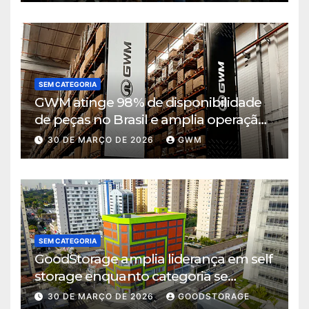
SEM CATEGORIA
GWM atinge 98% de disponibilidade
de peças no Brasil e amplia operação
logística em Cajamar
30 DE MARÇO DE 2026
GWM
SEM CATEGORIA
GoodStorage amplia liderança em self
storage enquanto categoria se
consolida em São Paulo
30 DE MARÇO DE 2026
GOODSTORAGE