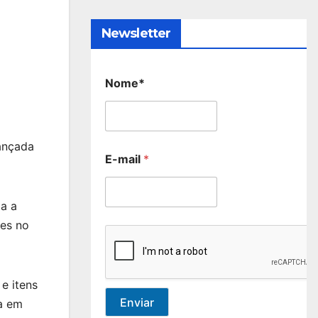
Newsletter
Nome*
ançada
E-mail
*
da a
ões no
e itens
Enviar
da em