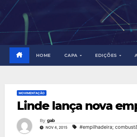
Skip
to
content
HOME
CAPA
EDIÇÕES
MOVIMENTAÇÃO
Linde lança nova em
By
gab
#empilhadeira; combustã
NOV 4, 2015