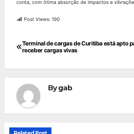
conta, com ótima absorção de impactos e vibrações
Post Views:
190
Navegação
Terminal de cargas de Curitiba está apto p
receber cargas vivas
de
Post
By
gab
Related Post