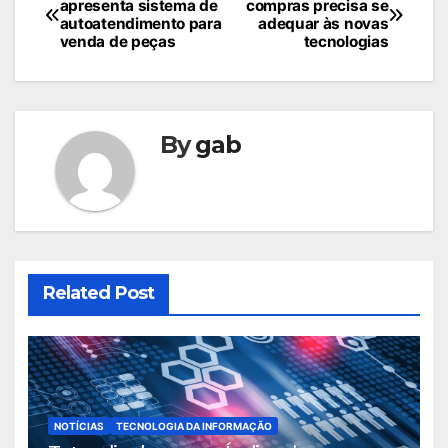
apresenta sistema de
compras precisa se
de
autoatendimento para
adequar às novas
venda de peças
tecnologias
Post
By
gab
Related Post
NOTÍCIAS
TECNOLOGIA DA INFORMAÇÃO