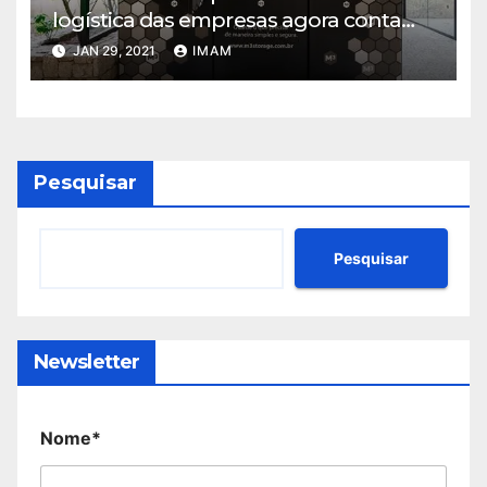
logística das empresas agora conta
com solução que alia tecnológica e
JAN 29, 2021
IMAM
localização estratégica
Pesquisar
Pesquisar
Newsletter
Nome*