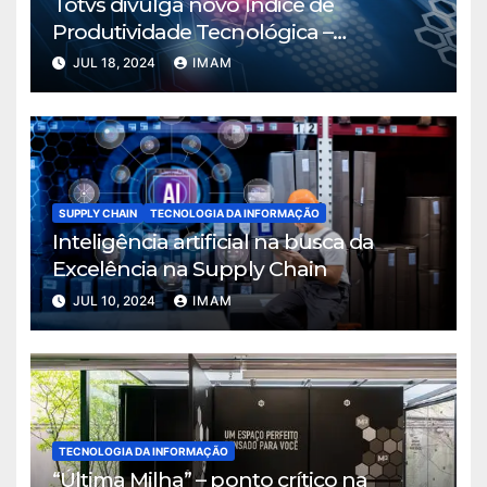
Totvs divulga novo Índice de
Produtividade Tecnológica –
Manufatura
JUL 18, 2024
IMAM
SUPPLY CHAIN
TECNOLOGIA DA INFORMAÇÃO
Inteligência artificial na busca da
Excelência na Supply Chain
JUL 10, 2024
IMAM
TECNOLOGIA DA INFORMAÇÃO
“Última Milha” – ponto crítico na