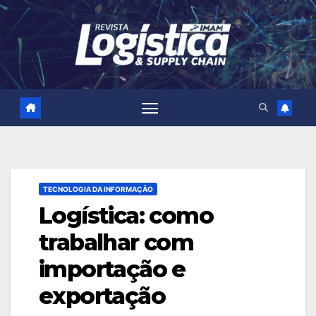
Skip
to
content
TECNOLOGIA DA INFORMAÇÃO
Logística: como
trabalhar com
importação e
exportação