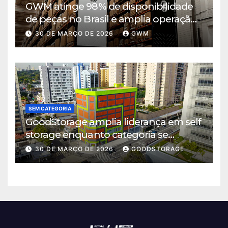
GWM atinge 98% de disponibilidade
de peças no Brasil e amplia operação
logística em Cajamar
30 DE MARÇO DE 2026
GWM
SEM CATEGORIA
GoodStorage amplia liderança em self
storage enquanto categoria se
consolida em São Paulo
30 DE MARÇO DE 2026
GOODSTORAGE