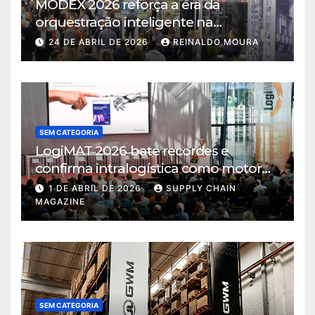
MODEX 2026 reforça a era da
orquestração inteligente na
intralogística
24 DE ABRIL DE 2026
REINALDO MOURA
SEM CATEGORIA
LogiMAT 2026 bate recordes e
confirma intralogística como motor
de decisão em tempos de incerteza
1 DE ABRIL DE 2026
SUPPLY CHAIN
MAGAZINE
SEM CATEGORIA