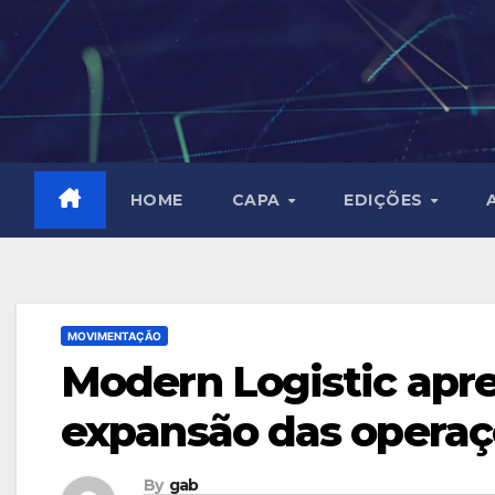
Skip
to
content
HOME
CAPA
EDIÇÕES
MOVIMENTAÇÃO
Modern Logistic apre
expansão das opera
By
gab