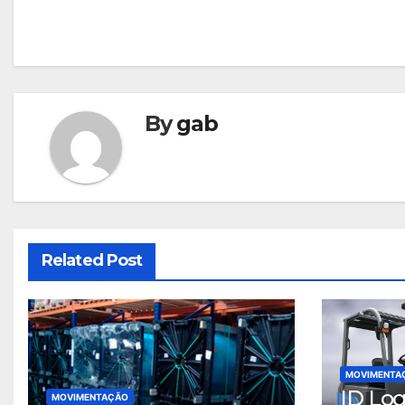
de
Post
By
gab
Related Post
MOVIMENTA
ID Log
MOVIMENTAÇÃO