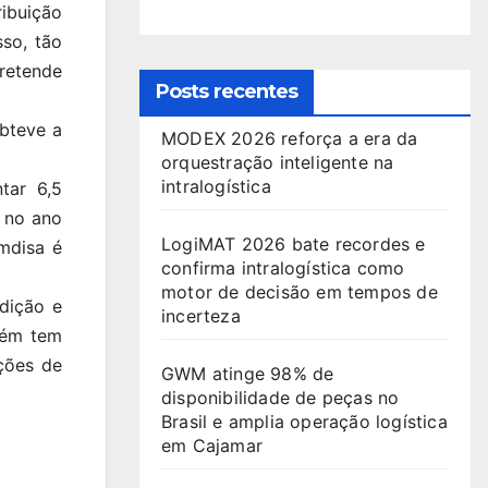
ibuição
sso, tão
retende
Posts recentes
bteve a
MODEX 2026 reforça a era da
orquestração inteligente na
intralogística
tar 6,5
, no ano
LogiMAT 2026 bate recordes e
mdisa é
confirma intralogística como
motor de decisão em tempos de
dição e
incerteza
bém tem
ções de
GWM atinge 98% de
disponibilidade de peças no
Brasil e amplia operação logística
em Cajamar