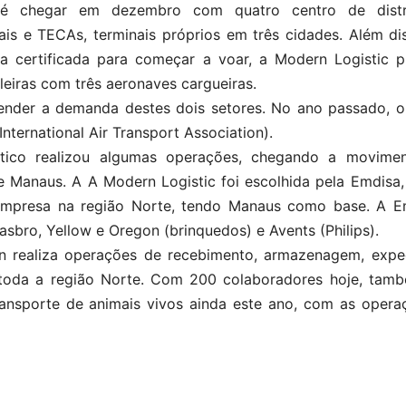
é chegar em dezembro com quatro centro de distr
ais e TECAs, terminais próprios em três cidades. Além di
ja certificada para começar a voar, a Modern Logistic p
leiras com três aeronaves cargueiras.
ender a demanda destes dois setores. No ano passado, o
nternational Air Transport Association).
tico realizou algumas operações, chegando a movimen
e Manaus. A A Modern Logistic foi escolhida pela Emdisa
a empresa na região Norte, tendo Manaus como base. A E
asbro, Yellow e Oregon (brinquedos) e Avents (Philips).
realiza operações de recebimento, armazenagem, expe
a toda a região Norte. Com 200 colaboradores hoje, tam
ansporte de animais vivos ainda este ano, com as opera