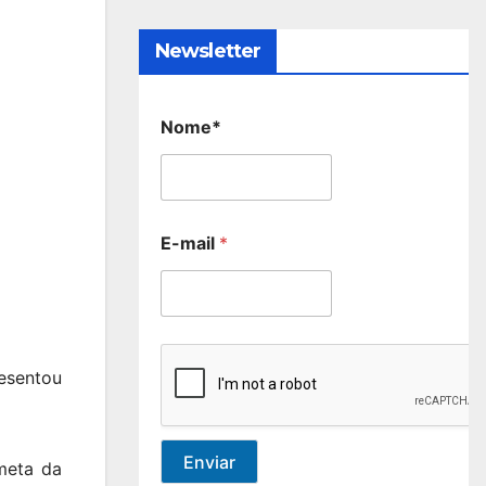
Newsletter
Nome*
E-mail
*
resentou
Enviar
meta da