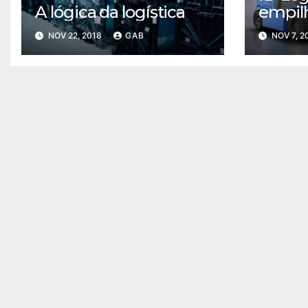
A lógica da logística
empilh
da BY
NOV 22, 2018
GAB
NOV 7, 2