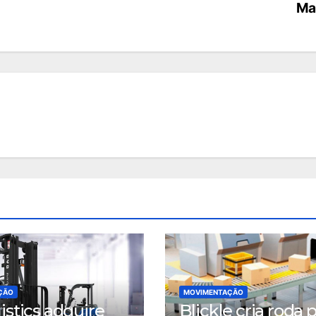
Ma
ÇÃO
MOVIMENTAÇÃO
istics adquire
Blickle cria roda 