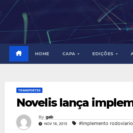
Skip
to
content
HOME
CAPA
EDIÇÕES
TRANSPORTES
Novelis lança imple
By
gab
#implemento rodoviario;
NOV 18, 2015