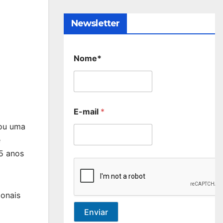
Newsletter
Nome*
E-mail
*
tou uma
e
75 anos
ionais
Enviar