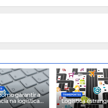
ES
como garantir a
TRANSPORTES
cia na logística
Logística estrang
nsportes