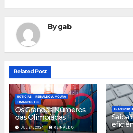
de
Post
By
gab
Related Post
NOTÍCIAS
REINALDO A. MOURA
TRANSPORTES
Os Grandes Números
TRANSPORT
Saiba 
das Olimpíadas
eficiên
JUL 24, 2024
REINALDO
de tra