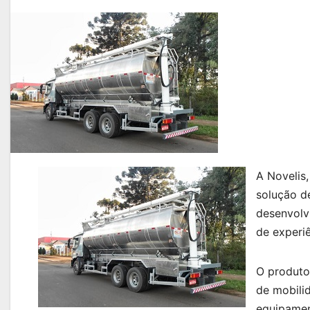
A Novelis
solução d
desenvolv
de experiê
O produto
de mobili
equipament