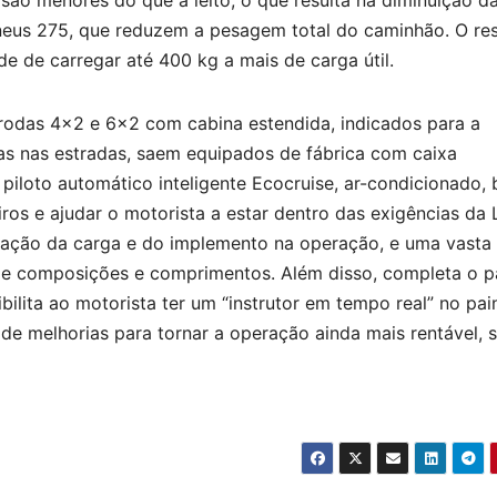
são menores do que a leito, o que resulta na diminuição da
pneus 275, que reduzem a pesagem total do caminhão. O re
de de carregar até 400 kg a mais de carga útil.
rodas 4×2 e 6×2 com cabina estendida, indicados para a
ias nas estradas, saem equipados de fábrica com caixa
piloto automático inteligente Ecocruise, ar-condicionado, 
iros e ajudar o motorista a estar dentro das exigências da 
vação da carga e do implemento na operação, e uma vasta l
s de composições e comprimentos. Além disso, completa o 
bilita ao motorista ter um “instrutor em tempo real” no pain
 de melhorias para tornar a operação ainda mais rentável, 