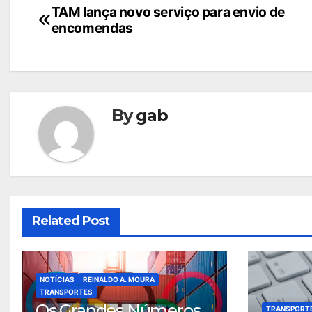
Navegação
TAM lança novo serviço para envio de
encomendas
de
Post
By
gab
Related Post
NOTÍCIAS
REINALDO A. MOURA
TRANSPORTES
Os Grandes Números
TRANSPORT