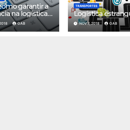
como garantir a
TRANSPORTES
cia na logística
Logística estrang
nsportes
 2018
GAB
NOV 7, 2018
GAB