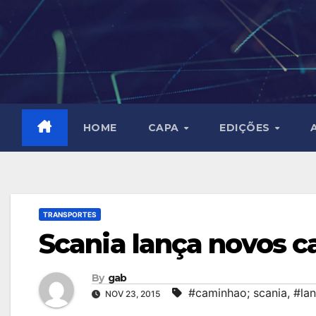
Skip
to
content
HOME
CAPA
EDIÇÕES
TRANSPORTES
Scania lança novos 
By
gab
#caminhao; scania
,
#la
NOV 23, 2015