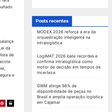
 tara
sultado
Posts recentes
MODEX 2026 reforça a era da
orquestração inteligente na
balança
intralogística
Lei da
ista de
LogiMAT 2026 bate recordes e
pacote
confirma intralogística como
motor de decisão em tempos de
el,
incerteza
segura e
GWM atinge 98% de
disponibilidade de peças no
Brasil e amplia operação logística
em Cajamar