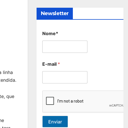
Newsletter
Nome*
E-mail
*
 linha
endida.
te, que
ne
Enviar