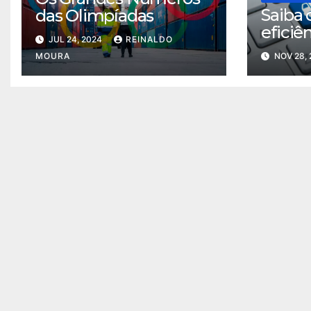
Saiba 
das Olimpíadas
eficiên
JUL 24, 2024
REINALDO
de tra
MOURA
NOV 28,