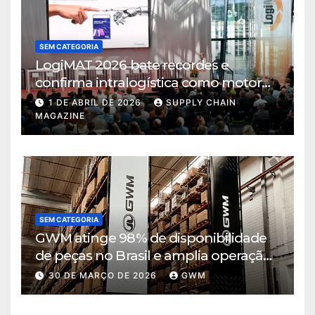
SEM CATEGORIA
LogiMAT 2026 bate recordes e
confirma intralogística como motor
de decisão em tempos de incerteza
1 DE ABRIL DE 2026
SUPPLY CHAIN
MAGAZINE
SEM CATEGORIA
GWM atinge 98% de disponibilidade
de peças no Brasil e amplia operação
logística em Cajamar
30 DE MARÇO DE 2026
GWM