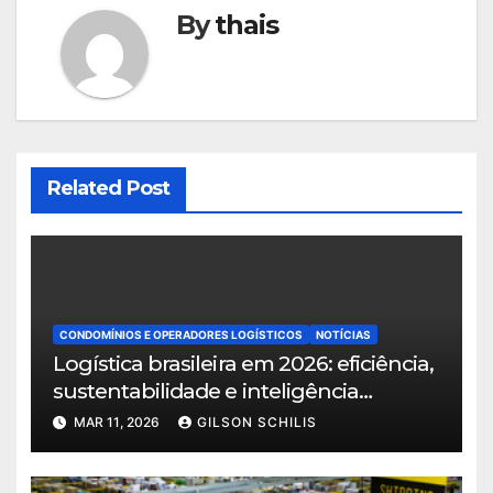
By
thais
Related Post
CONDOMÍNIOS E OPERADORES LOGÍSTICOS
NOTÍCIAS
Logística brasileira em 2026: eficiência,
sustentabilidade e inteligência
territorial norteiam o crescimento do
MAR 11, 2026
GILSON SCHILIS
setor