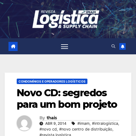
Skip
to
content
CONDOMÍNIOS E OPERADORES LOGÍSTICOS
Novo CD: segredos
para um bom projeto
By
thais
ABR 9, 2014
#imam
,
#intralogística
,
#novo cd
,
#novo centro de distribuição
,
#revista logística