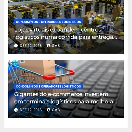
CONDOMÍNIOS E OPERADORES LOGÍSTICOS
Lojas virtuais expandem centros
logísticos numa corrida para entregar
mais rápido
DEZ 12, 2018
GAB
CONDOMÍNIOS E OPERADORES LOGÍSTICOS
Gigantes do e-commerce investem
em terminais logísticos para melhorar
ritmo de entregas
DEZ 12, 2018
GAB