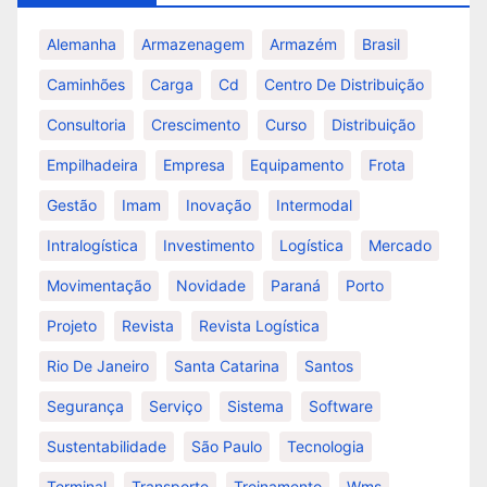
Alemanha
Armazenagem
Armazém
Brasil
Caminhões
Carga
Cd
Centro De Distribuição
Consultoria
Crescimento
Curso
Distribuição
Empilhadeira
Empresa
Equipamento
Frota
Gestão
Imam
Inovação
Intermodal
Intralogística
Investimento
Logística
Mercado
Movimentação
Novidade
Paraná
Porto
Projeto
Revista
Revista Logística
Rio De Janeiro
Santa Catarina
Santos
Segurança
Serviço
Sistema
Software
Sustentabilidade
São Paulo
Tecnologia
Terminal
Transporte
Treinamento
Wms