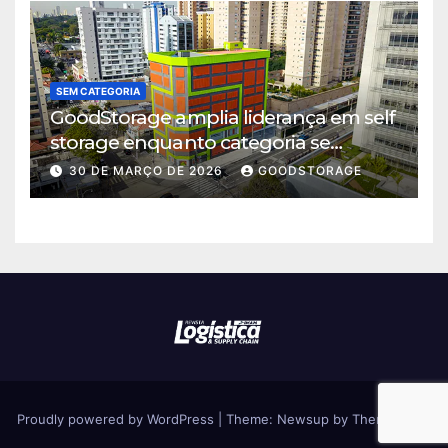
SEM CATEGORIA
GoodStorage amplia liderança em self
storage enquanto categoria se
consolida em São Paulo
30 DE MARÇO DE 2026
GOODSTORAGE
Proudly powered by WordPress
|
Theme: Newsup by
Themeansar
.