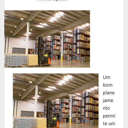
Um
bom
plane
jame
nto
permi
te um