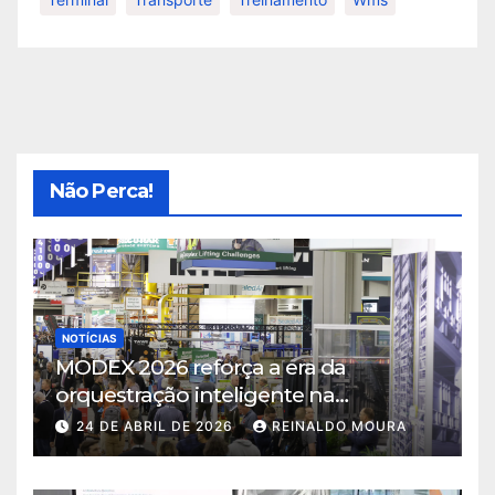
Não Perca!
NOTÍCIAS
MODEX 2026 reforça a era da
orquestração inteligente na
intralogística
24 DE ABRIL DE 2026
REINALDO MOURA