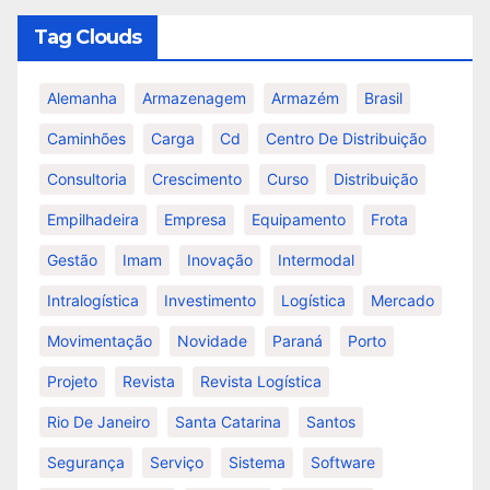
Tag Clouds
Alemanha
Armazenagem
Armazém
Brasil
Caminhões
Carga
Cd
Centro De Distribuição
Consultoria
Crescimento
Curso
Distribuição
Empilhadeira
Empresa
Equipamento
Frota
Gestão
Imam
Inovação
Intermodal
Intralogística
Investimento
Logística
Mercado
Movimentação
Novidade
Paraná
Porto
Projeto
Revista
Revista Logística
Rio De Janeiro
Santa Catarina
Santos
Segurança
Serviço
Sistema
Software