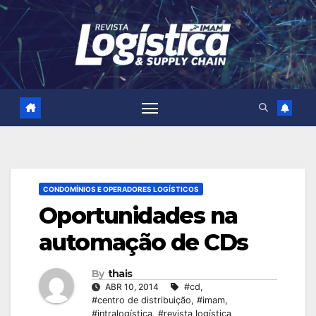
Skip
to
content
CONDOMÍNIOS E OPERADORES LOGÍSTICOS
Oportunidades na
automação de CDs
By
thais
ABR 10, 2014
#cd
,
#centro de distribuição
,
#imam
,
#intralogística
,
#revista logística