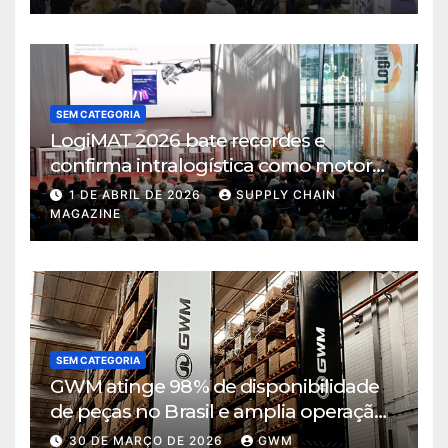
SEM CATEGORIA
LogiMAT 2026 bate recordes e
confirma intralogística como motor
de decisão em tempos de incerteza
1 DE ABRIL DE 2026
SUPPLY CHAIN
MAGAZINE
SEM CATEGORIA
GWM atinge 98% de disponibilidade
de peças no Brasil e amplia operação
logística em Cajamar
30 DE MARÇO DE 2026
GWM