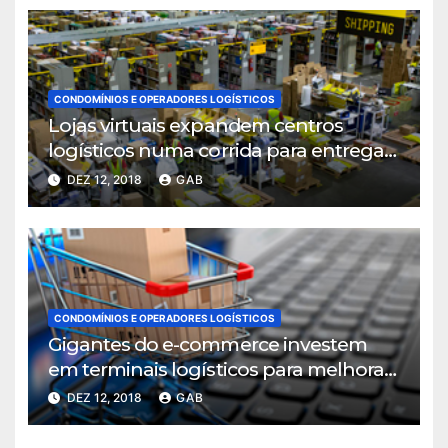
CONDOMÍNIOS E OPERADORES LOGÍSTICOS
Lojas virtuais expandem centros
logísticos numa corrida para entregar
mais rápido
DEZ 12, 2018
GAB
CONDOMÍNIOS E OPERADORES LOGÍSTICOS
Gigantes do e-commerce investem
em terminais logísticos para melhorar
ritmo de entregas
DEZ 12, 2018
GAB