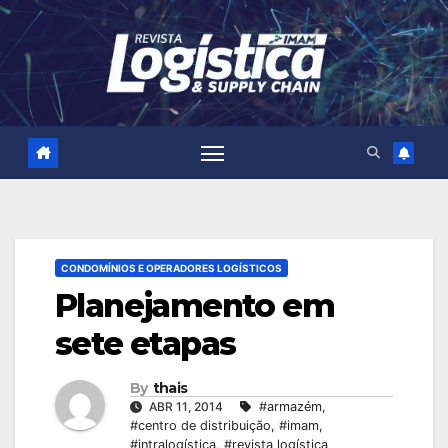
Skip
to
content
CONDOMÍNIOS E OPERADORES LOGÍSTICOS
Planejamento em
sete etapas
By
thais
ABR 11, 2014
#armazém
,
#centro de distribuição
,
#imam
,
#intralogística
,
#revista logística