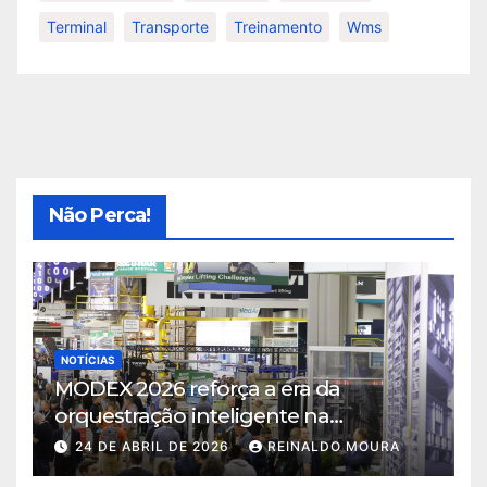
Terminal
Transporte
Treinamento
Wms
Não Perca!
NOTÍCIAS
MODEX 2026 reforça a era da
orquestração inteligente na
intralogística
24 DE ABRIL DE 2026
REINALDO MOURA