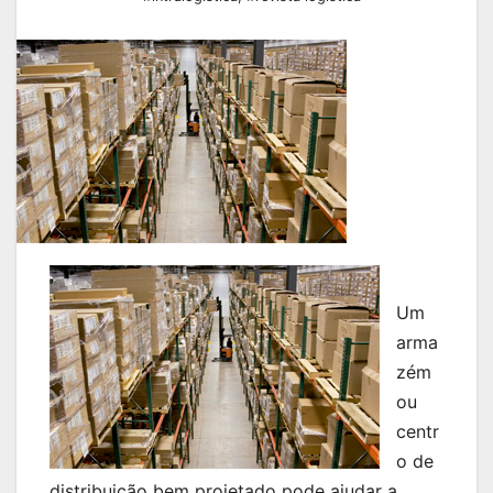
Um
arma
zém
ou
centr
o de
distribuição bem projetado pode ajudar a