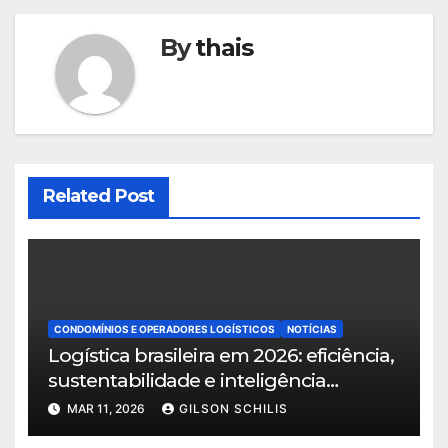
By
thais
Related Post
CONDOMÍNIOS E OPERADORES LOGÍSTICOS
NOTÍCIAS
Logística brasileira em 2026: eficiência,
sustentabilidade e inteligência
territorial norteiam o crescimento do
MAR 11, 2026
GILSON SCHILIS
setor