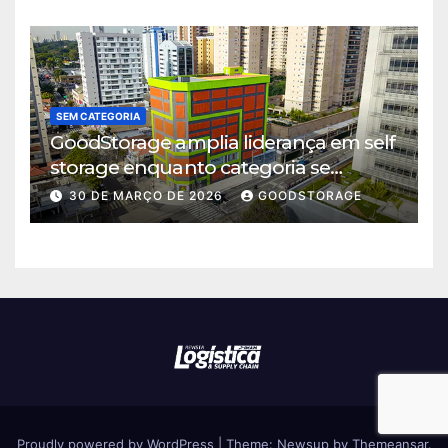
SEM CATEGORIA
GoodStorage amplia liderança em self
storage enquanto categoria se
consolida em São Paulo
30 DE MARÇO DE 2026
GOODSTORAGE
Proudly powered by WordPress
|
Theme: Newsup by
Themeansar
.