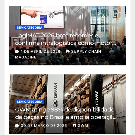
SEM CATEGORIA
LogiMAT 2026 bate recordes e
confirma intralogística como motor
de decisão em tempos de incerteza
1 DE ABRIL DE 2026
SUPPLY CHAIN
MAGAZINE
SEM CATEGORIA
GWM atinge 98% de disponibilidade
de peças no Brasil e amplia operação
logística em Cajamar
30 DE MARÇO DE 2026
GWM