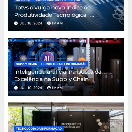
Totvs divulga novo Índice de
Produtividade Tecnológica –
Manufatura
JUL 18, 2024
IMAM
SUPPLY CHAIN
TECNOLOGIA DA INFORMAÇÃO
Inteligência artificial na busca da
Excelência na Supply Chain
JUL 10, 2024
IMAM
TECNOLOGIA DA INFORMAÇÃO