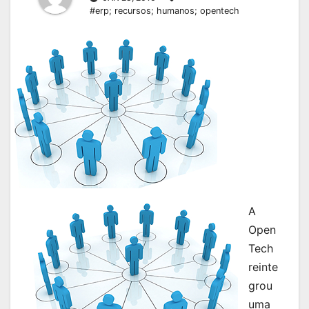
#erp; recursos; humanos; opentech
A
Open
Tech
reinte
grou
uma