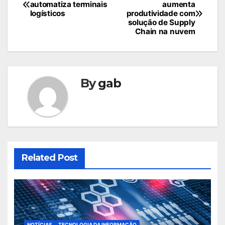
automatiza terminais
aumenta
de
logísticos
produtividade com
solução de Supply
Post
Chain na nuvem
By
gab
Related Post
NOTÍCIAS
TECNOLOGIA DA INFORMAÇÃO