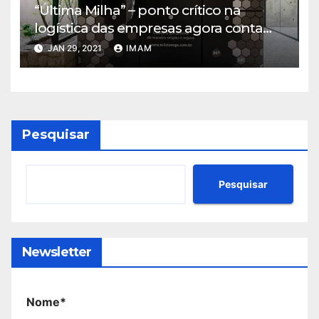
“Última Milha” – ponto crítico na
logística das empresas agora conta
com solução que alia tecnológica e
JAN 29, 2021
IMAM
localização estratégica
Pesquisar
Pesquisar
Newsletter
Nome*