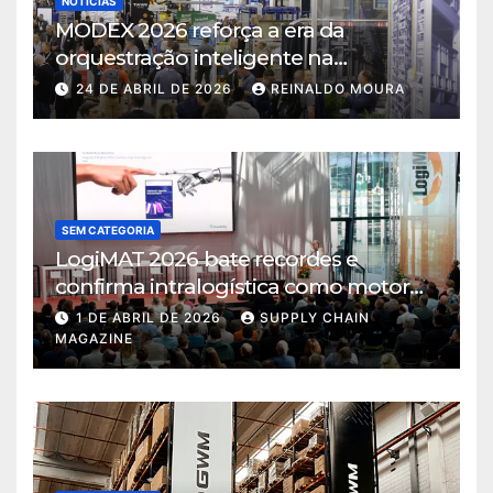
NOTÍCIAS
MODEX 2026 reforça a era da
orquestração inteligente na
intralogística
24 DE ABRIL DE 2026
REINALDO MOURA
SEM CATEGORIA
LogiMAT 2026 bate recordes e
confirma intralogística como motor
de decisão em tempos de incerteza
1 DE ABRIL DE 2026
SUPPLY CHAIN
MAGAZINE