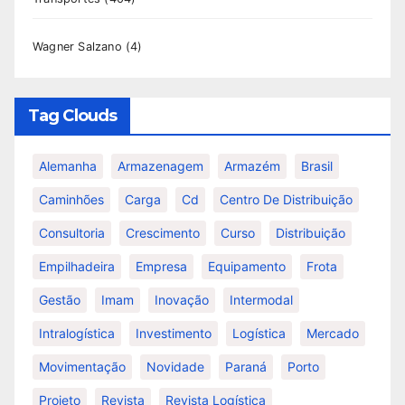
Wagner Salzano
(4)
Tag Clouds
Alemanha
Armazenagem
Armazém
Brasil
Caminhões
Carga
Cd
Centro De Distribuição
Consultoria
Crescimento
Curso
Distribuição
Empilhadeira
Empresa
Equipamento
Frota
Gestão
Imam
Inovação
Intermodal
Intralogística
Investimento
Logística
Mercado
Movimentação
Novidade
Paraná
Porto
Projeto
Revista
Revista Logística