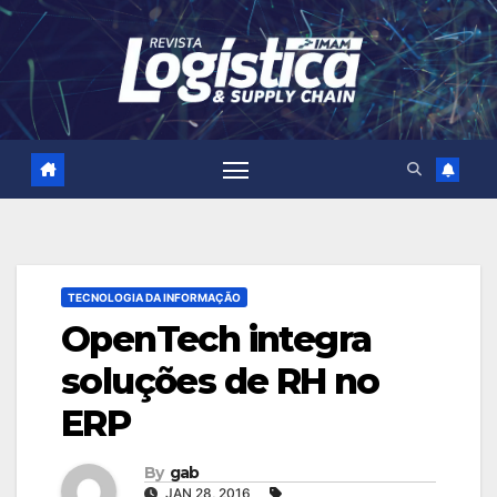
Skip
to
content
TECNOLOGIA DA INFORMAÇÃO
OpenTech integra
soluções de RH no
ERP
By
gab
JAN 28, 2016