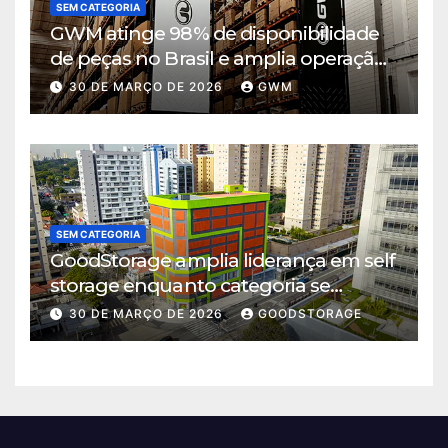
SEM CATEGORIA
GWM atinge 98% de disponibilidade
de peças no Brasil e amplia operação
logística em Cajamar
30 DE MARÇO DE 2026
GWM
SEM CATEGORIA
GoodStorage amplia liderança em self
storage enquanto categoria se
consolida em São Paulo
30 DE MARÇO DE 2026
GOODSTORAGE