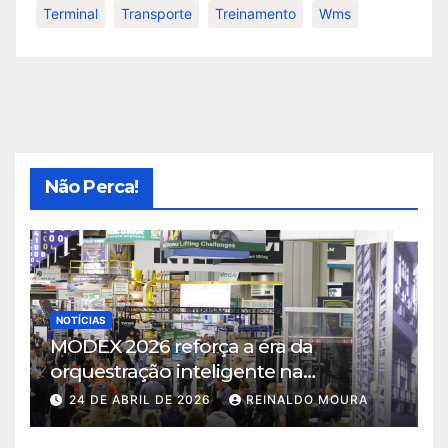
Terminal
Transporte
Treinamento
Wms
Não Perca!
NOTÍCIAS
MODEX 2026 reforça a era da
orquestração inteligente na
intralogística
24 DE ABRIL DE 2026
REINALDO MOURA