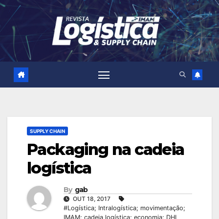
Skip
to
content
SUPPLY CHAIN
Packaging na cadeia
logística
By
gab
OUT 18, 2017
#Logística; Intralogística; movimentação;
IMAM; cadeia logística; economia; DHL