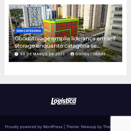
SEM CATEGORIA
GoodStorage amplia liderança em self
storage enquanto categoria se
consolida em São Paulo
30 DE MARÇO DE 2026
GOODSTORAGE
Proudly powered by WordPress
|
Theme: Newsup by
Themeansar
.