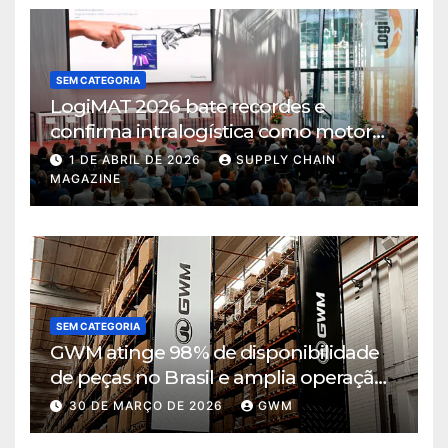
SEM CATEGORIA
LogiMAT 2026 bate recordes e
confirma intralogística como motor
de decisão em tempos de incerteza
1 DE ABRIL DE 2026
SUPPLY CHAIN
MAGAZINE
SEM CATEGORIA
GWM atinge 98% de disponibilidade
de peças no Brasil e amplia operação
logística em Cajamar
30 DE MARÇO DE 2026
GWM