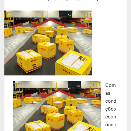
Com
as
condi
ções
econ
ômic