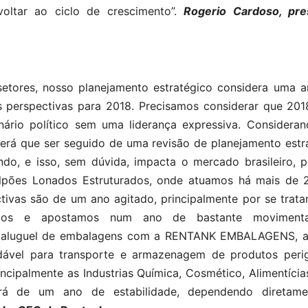
ltar ao ciclo de crescimento”.
Rogerio Cardoso, pre
tores, nosso planejamento estratégico considera uma an
as perspectivas para 2018. Precisamos considerar que 20
ário político sem uma liderança expressiva. Consideran
 terá que ser seguido de uma revisão de planejamento estr
o, e isso, sem dúvida, impacta o mercado brasileiro, 
alpões Lonados Estruturados, onde atuamos há mais de 
as são de um ano agitado, principalmente por se trata
ados e apostamos num ano de bastante moviment
e aluguel de embalagens com a RENTANK EMBALAGENS, 
idável para transporte e armazenagem de produtos peri
ncipalmente as Industrias Química, Cosmético, Alimentícias
rá de um ano de estabilidade, dependendo diretam