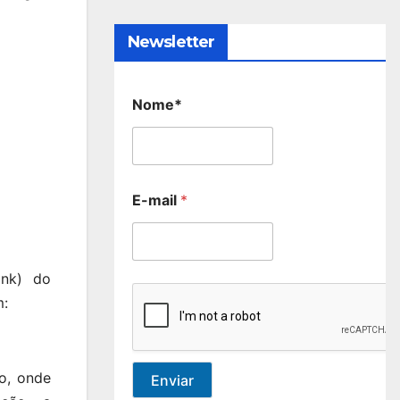
Newsletter
Nome*
E-mail
*
ank) do
m:
o, onde
Enviar