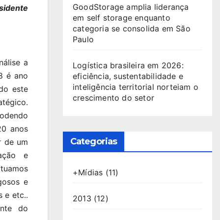
GoodStorage amplia liderança
sidente
em self storage enquanto
categoria se consolida em São
Paulo
álise a
Logística brasileira em 2026:
18 é ano
eficiência, sustentabilidade e
inteligência territorial norteiam o
do este
crescimento do setor
atégico.
podendo
20 anos
Categorias
r de um
ação e
atuamos
+Mídias
(11)
gosos e
 e etc..
2013
(12)
ente do