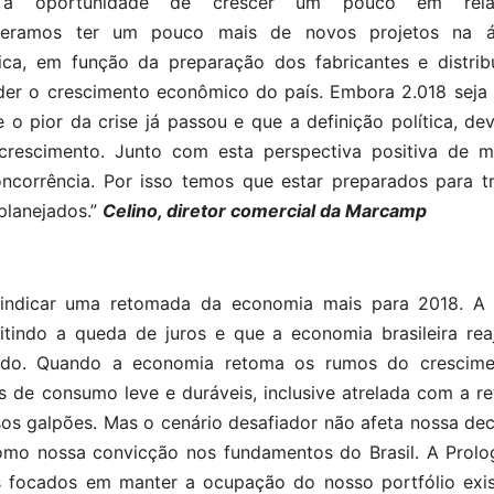
 a oportunidade de crescer um pouco em rel
peramos ter um pouco mais de novos projetos na 
stica, em função da preparação dos fabricantes e distrib
der o crescimento econômico do país. Embora 2.018 seja
 pior da crise já passou e que a definição política, de
crescimento. Junto com esta perspectiva positiva de m
corrência. Por isso temos que estar preparados para tr
planejados.”
Celino, diretor comercial da Marcamp
 indicar uma retomada da economia mais para 2018. A p
tindo a queda de juros e que a economia brasileira rea
ntado. Quando a economia retoma os rumos do crescime
ns de consumo leve e duráveis, inclusive atrelada com a 
 galpões. Mas o cenário desafiador não afeta nossa dec
mo nossa convicção nos fundamentos do Brasil. A Prolog
s focados em manter a ocupação do nosso portfólio exis