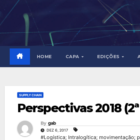
Skip
to
content
HOME
CAPA
EDIÇÕES
SUPPLY CHAIN
Perspectivas 2018 (2ª
By
gab
DEZ 6, 2017
#Logística; Intralogítica; movimentação;