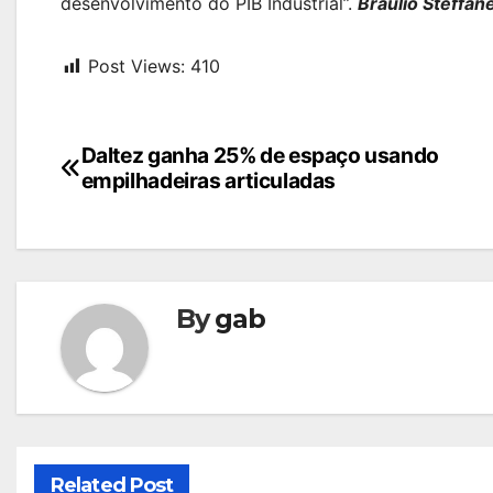
desenvolvimento do PIB Industrial”.
Braulio Steffan
Post Views:
410
Navegação
Daltez ganha 25% de espaço usando
empilhadeiras articuladas
de
Post
By
gab
Related Post