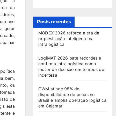
ação a
área da
uidores,
 um ano
Posts recentes
va gerar
MODEX 2026 reforça a era da
ercado,
orquestração inteligente na
abalhar
intralogística
LogiMAT 2026 bate recordes e
confirma intralogística como
motor de decisão em tempos de
olítica
incerteza
ja bem,
nto, os
GWM atinge 98% de
retomada
disponibilidade de peças no
isão de
Brasil e amplia operação logística
em Cajamar
is está
tente e