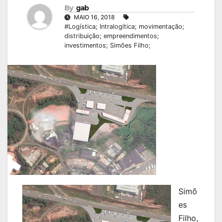
By
gab
MAIO 16, 2018
#Logística; Intralogítica; movimentação;
distribuição; empreendimentos;
investimentos; Simões Filho;
Simõ
es
Filho,