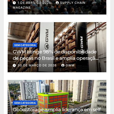
de decisão em tempos de incerteza
1 DE ABRIL DE 2026
SUPPLY CHAIN
MAGAZINE
SEM CATEGORIA
GWM atinge 98% de disponibilidade
de peças no Brasil e amplia operação
logística em Cajamar
30 DE MARÇO DE 2026
GWM
SEM CATEGORIA
GoodStorage amplia liderança em self