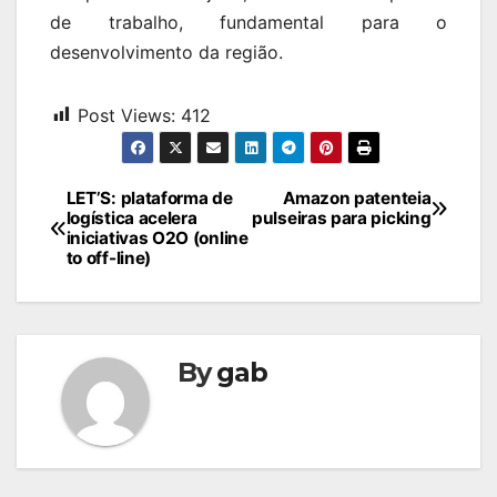
de trabalho, fundamental para o
desenvolvimento da região.
Post Views:
412
Navegação
LET’S: plataforma de
Amazon patenteia
logística acelera
pulseiras para picking
de
iniciativas O2O (online
to off-line)
Post
By
gab