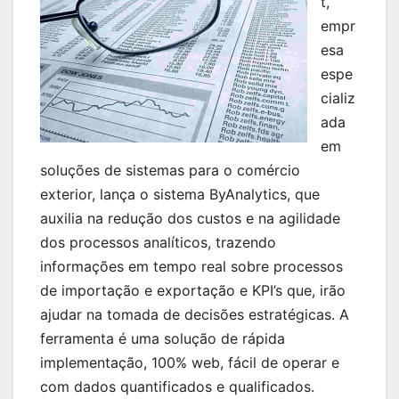
t,
empr
esa
espe
cializ
ada
em
soluções de sistemas para o comércio
exterior, lança o sistema ByAnalytics, que
auxilia na redução dos custos e na agilidade
dos processos analíticos, trazendo
informações em tempo real sobre processos
de importação e exportação e KPI’s que, irão
ajudar na tomada de decisões estratégicas. A
ferramenta é uma solução de rápida
implementação, 100% web, fácil de operar e
com dados quantificados e qualificados.