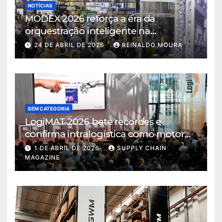
NOTÍCIAS
MODEX 2026 reforça a era da
orquestração inteligente na
intralogística
24 DE ABRIL DE 2026
REINALDO MOURA
SEM CATEGORIA
LogiMAT 2026 bate recordes e
confirma intralogística como motor
de decisão em tempos de incerteza
1 DE ABRIL DE 2026
SUPPLY CHAIN
MAGAZINE