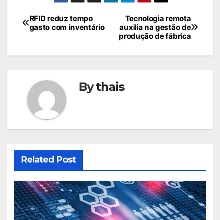
Navegação
RFID reduz tempo
Tecnologia remota
gasto com inventário
auxilia na gestão de
de
produção de fábrica
Post
By
thais
Related Post