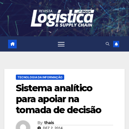
Skip
to
content
TECNOLOGIA DA INFORMAÇÃO
Sistema analítico
para apoiar na
tomada de decisão
By
thais
DEZ 2, 2014