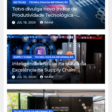
NOTÍCIAS
TECNOLOGIA DA INFORMAÇÃO
Totvs divulga novo Índice de
Produtividade Tecnológica –
Manufatura
JUL 18, 2024
IMAM
SUPPLY CHAIN
TECNOLOGIA DA INFORMAÇÃO
Inteligência artificial na busca da
Excelência na Supply Chain
JUL 10, 2024
IMAM
TECNOLOGIA DA INFORMAÇÃO