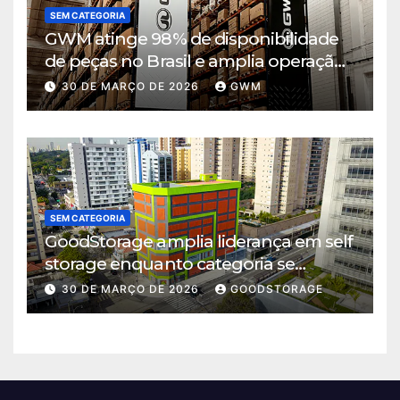
SEM CATEGORIA
GWM atinge 98% de disponibilidade
de peças no Brasil e amplia operação
logística em Cajamar
30 DE MARÇO DE 2026
GWM
SEM CATEGORIA
GoodStorage amplia liderança em self
storage enquanto categoria se
consolida em São Paulo
30 DE MARÇO DE 2026
GOODSTORAGE