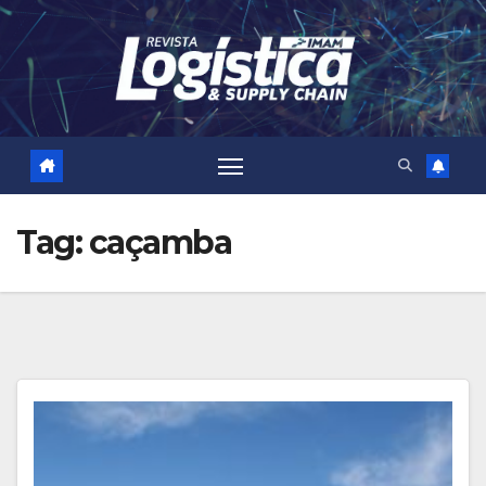
Skip
to
content
Tag:
caçamba