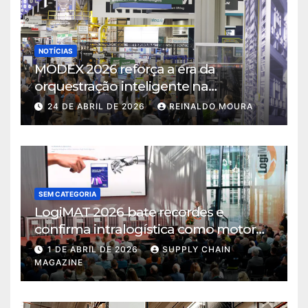
NOTÍCIAS
MODEX 2026 reforça a era da
orquestração inteligente na
intralogística
24 DE ABRIL DE 2026
REINALDO MOURA
SEM CATEGORIA
LogiMAT 2026 bate recordes e
confirma intralogística como motor
de decisão em tempos de incerteza
1 DE ABRIL DE 2026
SUPPLY CHAIN
MAGAZINE