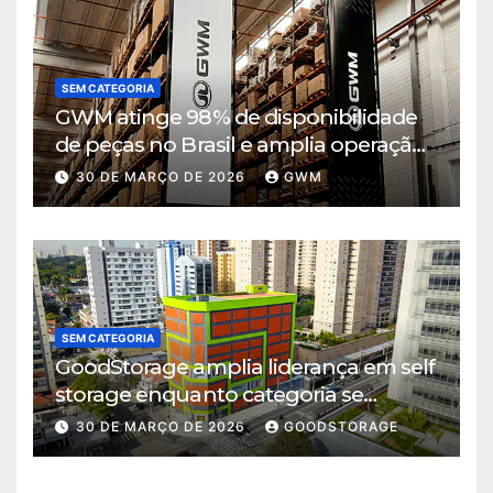
SEM CATEGORIA
GWM atinge 98% de disponibilidade
de peças no Brasil e amplia operação
logística em Cajamar
30 DE MARÇO DE 2026
GWM
SEM CATEGORIA
GoodStorage amplia liderança em self
storage enquanto categoria se
consolida em São Paulo
30 DE MARÇO DE 2026
GOODSTORAGE