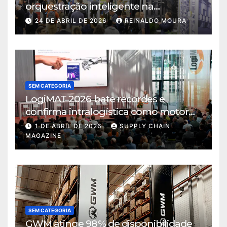
orquestração inteligente na
intralogística
24 DE ABRIL DE 2026
REINALDO MOURA
SEM CATEGORIA
LogiMAT 2026 bate recordes e
confirma intralogística como motor
de decisão em tempos de incerteza
1 DE ABRIL DE 2026
SUPPLY CHAIN
MAGAZINE
SEM CATEGORIA
GWM atinge 98% de disponibilidade