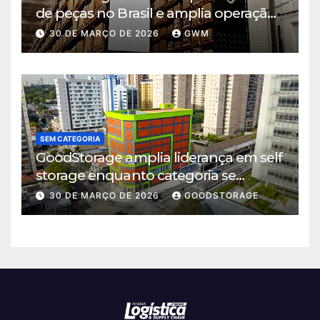
de peças no Brasil e amplia operação
logística em Cajamar
30 DE MARÇO DE 2026
GWM
SEM CATEGORIA
GoodStorage amplia liderança em self
storage enquanto categoria se
consolida em São Paulo
30 DE MARÇO DE 2026
GOODSTORAGE