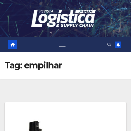
Skip
to
content
Tag:
empilhar