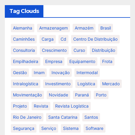
Tag Clouds
Alemanha
Armazenagem
Armazém
Brasil
Caminhões
Carga
Cd
Centro De Distribuição
Consultoria
Crescimento
Curso
Distribuição
Empilhadeira
Empresa
Equipamento
Frota
Gestão
Imam
Inovação
Intermodal
Intralogística
Investimento
Logística
Mercado
Movimentação
Novidade
Paraná
Porto
Projeto
Revista
Revista Logística
Rio De Janeiro
Santa Catarina
Santos
Segurança
Serviço
Sistema
Software