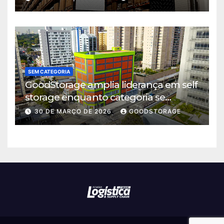
SEM CATEGORIA
GoodStorage amplia liderança em self
storage enquanto categoria se
consolida em São Paulo
30 DE MARÇO DE 2026
GOODSTORAGE