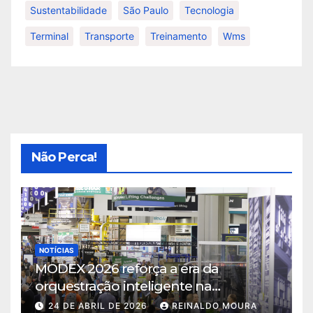
Sustentabilidade
São Paulo
Tecnologia
Terminal
Transporte
Treinamento
Wms
Não Perca!
NOTÍCIAS
MODEX 2026 reforça a era da
orquestração inteligente na
intralogística
24 DE ABRIL DE 2026
REINALDO MOURA