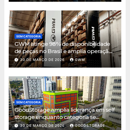
SEM CATEGORIA
GWM atinge 98% de disponibilidade
de peças no Brasil e amplia operação
logística em Cajamar
30 DE MARÇO DE 2026
GWM
SEM CATEGORIA
GoodStorage amplia liderança em self
storage enquanto categoria se
consolida em São Paulo
30 DE MARÇO DE 2026
GOODSTORAGE