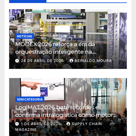
NOTÍCIAS
MODEX 2026 reforça a era da
orquestração inteligente na
intralogística
24 DE ABRIL DE 2026
REINALDO MOURA
SEM CATEGORIA
LogiMAT 2026 bate recordes e
confirma intralogística como motor
de decisão em tempos de incerteza
1 DE ABRIL DE 2026
SUPPLY CHAIN
MAGAZINE